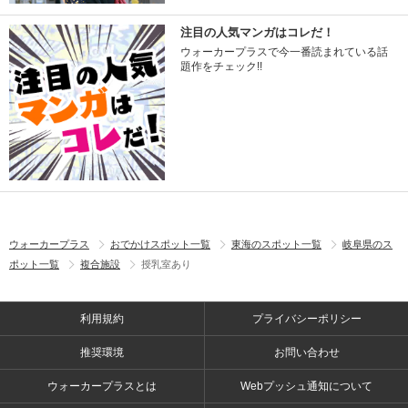
注目の人気マンガはコレだ！
ウォーカープラスで今一番読まれている話
題作をチェック!!
ウォーカープラス
おでかけスポット一覧
東海のスポット一覧
岐阜県のス
ポット一覧
複合施設
授乳室あり
利用規約
プライバシーポリシー
推奨環境
お問い合わせ
ウォーカープラスとは
Webプッシュ通知について