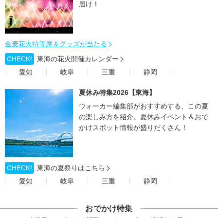
届け！
金麦花火特等席＆グッズが当たる
CHECK!
東海の花火開催カレンダー
愛知
岐阜
三重
静岡
夏休み特集2026【東海】
ウォーカー編集部がおすすめする、この夏
の楽しみ方を紹介。夏休みイベント＆おで
かけスポット情報が盛りだくさん！
CHECK!
東海の夏祭りはこちら
愛知
岐阜
三重
静岡
おでかけ特集