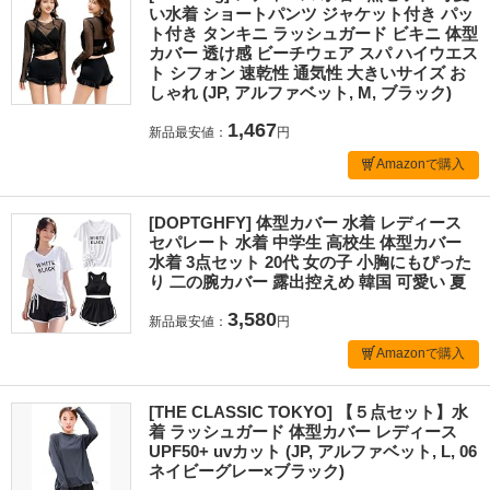
い水着 ショートパンツ ジャケット付き パッ
ト付き タンキニ ラッシュガード ビキニ 体型
カバー 透け感 ビーチウェア スパ ハイウエス
ト シフォン 速乾性 通気性 大きいサイズ お
しゃれ (JP, アルファベット, M, ブラック)
1,467
新品最安値：
円
Amazonで購入
[DOPTGHFY] 体型カバー 水着 レディース
セパレート 水着 中学生 高校生 体型カバー
水着 3点セット 20代 女の子 小胸にもぴった
り 二の腕カバー 露出控えめ 韓国 可愛い 夏
3,580
新品最安値：
円
Amazonで購入
[THE CLASSIC TOKYO] 【５点セット】水
着 ラッシュガード 体型カバー レディース
UPF50+ uvカット (JP, アルファベット, L, 06
ネイビーグレー×ブラック)