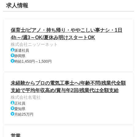
求人情報
保育士/ピアノ・持ち帰り・ややこしい事ナシ・1日
4h～/週3～OK/夏休み明けスタートOK
株式会社ニッソーネット
派遣社員
静岡県
時給1,450円～1,500円
未経験からプロの電気工事士へ/年齢不問/残業代全額
支給で平均年収高め/賞与年2回/残業代は全額支給
株式会社名電社
正社員
愛知県
月給25万円
営業