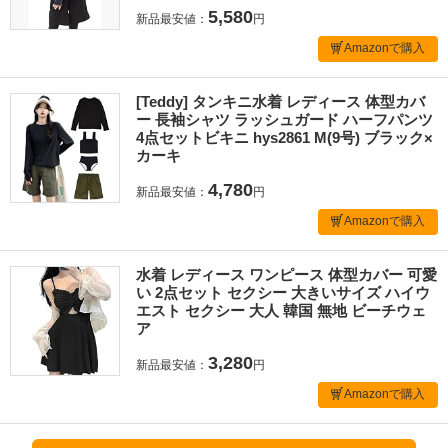
5,580
新品最安値：
円
Amazonで購入
[Teddy] タンキニ水着 レディース 体型カバ
ー 長袖シャツ ラッシュガード ハーフパンツ
4点セットビキニ hys2861 M(9号) ブラック×
カーキ
4,780
新品最安値：
円
Amazonで購入
水着 レディース ワンピース 体型カバー 可愛
い 2点セット セクシー 大きいサイズ ハイウ
エスト セクシー 大人 韓国 無地 ビーチウェ
ア
3,280
新品最安値：
円
Amazonで購入