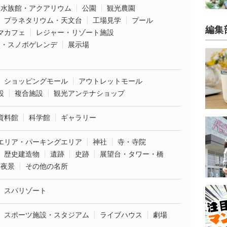
水族館・アクアリウム
公園
観光農園
プラネタリウム・天文台
工場見学
プール
編集
マカフェ
レジャー・リゾート施設
ー・スノボゲレンデ
展示場
ショッピングモール
アウトレットモール
設
複合施設
観光アンテナショップ
資料館
科学館
ギャラリー
エリア・パーキングエリア
神社
寺・寺院
歴史建造物
遺跡
史跡
展望台・タワー・橋
夜景
その他の名所
スパリゾート
スポーツ施設・スタジアム
ライブハウス
劇場