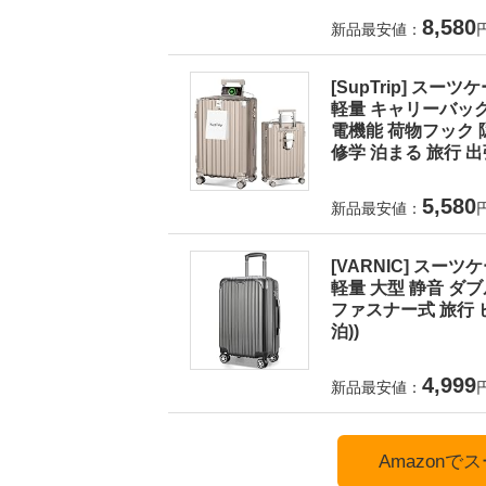
8,580
新品最安値：
[SupTrip] ス
軽量 キャリーバッグ
電機能 荷物フック 
修学 泊まる 旅行 出張
5,580
新品最安値：
[VARNIC] スー
軽量 大型 静音 ダ
ファスナー式 旅行 ビ
泊))
4,999
新品最安値：
Amazon