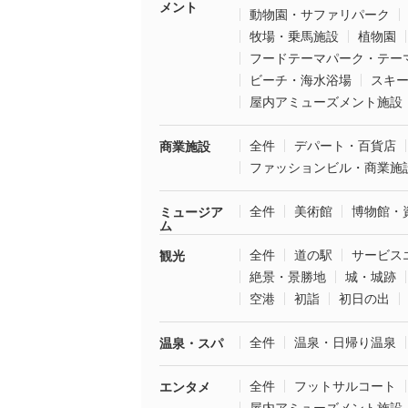
メント
動物園・サファリパーク
牧場・乗馬施設
植物園
フードテーマパーク・テー
ビーチ・海水浴場
スキ
屋内アミューズメント施設
全件
デパート・百貨店
商業施設
ファッションビル・商業施
全件
美術館
博物館・
ミュージア
ム
全件
道の駅
サービス
観光
絶景・景勝地
城・城跡
空港
初詣
初日の出
全件
温泉・日帰り温泉
温泉・スパ
全件
フットサルコート
エンタメ