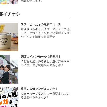
飛貴と申します」
部イチオシ
スヌーピーたちの最新ニュース
癒やされるキャラクターアイテムでほ
っと一息つこう！かわいい最新グッズ
やイベント情報を毎日配信
関西のイオンモールで新発見！
子どもと楽しめる新しい遊び方をママ
ライター達が現地から最新リポ！
注目の人気マンガはコレだ！
ウォーカープラスで今一番読まれてい
る話題作をチェック!!