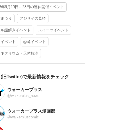
26年9月19日～23日の連休開催イベント
夕まつり
アジサイの見頃
アル謎解きイベント
スイーツイベント
酒イベント
恐竜イベント
ラネタリウム・天体観測
X(旧Twitter)で最新情報をチェック
ウォーカープラス
@walkerplus_news
ウォーカープラス漫画部
@walkerpluscomic