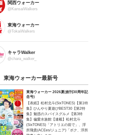
関西ウォーカー
@KansaiWalkers
東海ウォーカー
@TokaiWalkers
キャラWalker
@chara_walker_
東海ウォーカー最新号
東海ウォーカー 2026夏(創刊30周年記
念号)
【表紙】松村北斗(SixTONES)【第1特
集】ひんやり夏遊びBEST30【第2特
集】魅惑のスパイスグルメ【第3特
集】偏愛水族館【連載】松村北斗
(SixTONES)「アトリエの前で」、浮
所飛貴(ACEes/ジュニア)「ボク、浮所