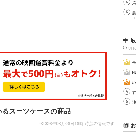
第
農
「
岐
8月
モ
N
め
す
池
ているスーツケースの商品
※2026年08月06日16時 時点の情報です
お