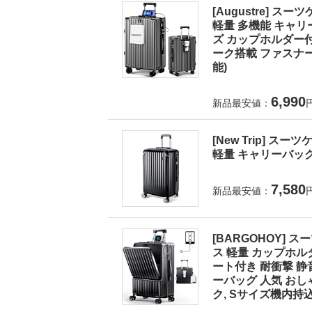
[Augustre] 
軽量 多機能 キャリ
ズ カップホルダー付
ーク搭載 ファスナー式
能)
6,990
新品最安値：
[New Trip] 
軽量 キャリーバック 
7,580
新品最安値：
[BARGOHOY]
ス 軽量 カップホル
ート付き 耐衝撃 静
ーバッグ 人気 おしゃ
ク, Sサイズ機内持込OK