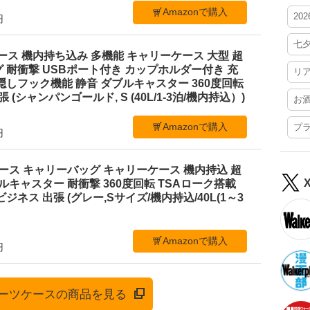
Amazonで購入
20
円
七
ーツケース 機内持ち込み 多機能 キャリーケース 大型 超
 耐衝撃 USBポート付き カップホルダー付き 充
リ
隠しフック機能 静音 ダブルキャスター 360度回転
 (シャンパンゴールド, S (40L/1-3泊/機内持込）)
お
Amazonで購入
プ
円
ツケース キャリーバッグ キャリーケース 機内持込 超
ブルキャスター 耐衝撃 360度回転 TSAローク搭載
ジネス 出張 (グレー,Sサイズ/機内持込/40L(1～3
Amazonで購入
円
でスーツケースの商品を見る