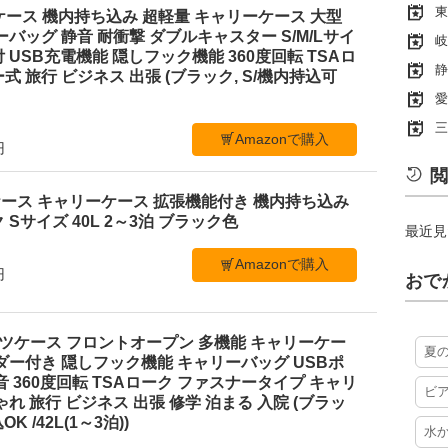
東
スーツケース 機内持ち込み 超軽量 キャリーケース 大型
ーバッグ 静音 耐衝撃 ダブルキャスター S/M/Lサイ
岐
 USB充電機能 隠しフック機能 360度回転 TSAロ
静
 旅行 ビジネス 出張 (ブラック, S/機内持込可
愛
三
Amazonで購入
円
閲
スーツケース キャリーケース 拡張機能付き 機内持ち込み
Sサイズ 40L 2～3泊 ブラック色
最近見
Amazonで購入
円
おで
 スーツケース フロントオープン 多機能 キャリーケー
夏
ダー付き 隠しフック機能 キャリーバッグ USBポ
音 360度回転 TSAローク ファスナータイプ キャリ
ビ
れ 旅行 ビジネス 出張 修学 泊まる 入院 (ブラッ
 /42L(1～3泊))
水