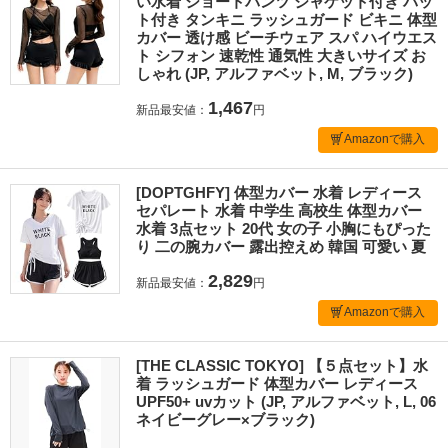
い水着 ショートパンツ ジャケット付き パッ
ト付き タンキニ ラッシュガード ビキニ 体型
カバー 透け感 ビーチウェア スパ ハイウエス
ト シフォン 速乾性 通気性 大きいサイズ お
しゃれ (JP, アルファベット, M, ブラック)
1,467
新品最安値：
円
Amazonで購入
[DOPTGHFY] 体型カバー 水着 レディース
セパレート 水着 中学生 高校生 体型カバー
水着 3点セット 20代 女の子 小胸にもぴった
り 二の腕カバー 露出控えめ 韓国 可愛い 夏
2,829
新品最安値：
円
Amazonで購入
[THE CLASSIC TOKYO] 【５点セット】水
着 ラッシュガード 体型カバー レディース
UPF50+ uvカット (JP, アルファベット, L, 06
ネイビーグレー×ブラック)