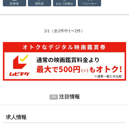
駐車場
授乳室
おむつ
交換台
ベビーカー
1/1
（全2件中1〜2件）
注目情報
求人情報