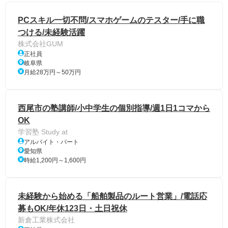
PCスキル一切不問/スマホゲームのテスター/手に職
つける/未経験活躍
株式会社GUM
正社員
岐阜県
月給28万円～50万円
西尾市の塾講師/小中学生の個別指導/週1日1コマから
OK
学習塾 Study at
アルバイト・パート
愛知県
時給1,200円～1,600円
未経験から始める「船舶製品のルート営業」/電話応
募もOK/年休123日・土日祝休
新倉工業株式会社