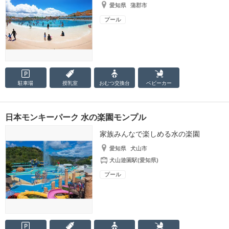
愛知県
蒲郡市
プール
駐車場
授乳室
おむつ
交換台
ベビーカー
日本モンキーパーク 水の楽園モンプル
家族みんなで楽しめる水の楽園
愛知県
犬山市
犬山遊園駅(愛知県)
プール