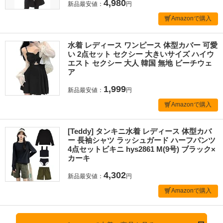
4,980
新品最安値：
円
Amazonで購入
水着 レディース ワンピース 体型カバー 可愛
い 2点セット セクシー 大きいサイズ ハイウ
エスト セクシー 大人 韓国 無地 ビーチウェ
ア
1,999
新品最安値：
円
Amazonで購入
[Teddy] タンキニ水着 レディース 体型カバ
ー 長袖シャツ ラッシュガード ハーフパンツ
4点セットビキニ hys2861 M(9号) ブラック×
カーキ
4,302
新品最安値：
円
Amazonで購入