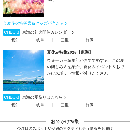
金麦花火特等席＆グッズが当たる
CHECK!
東海の花火開催カレンダー
愛知
岐阜
三重
静岡
夏休み特集2026【東海】
ウォーカー編集部がおすすめする、この夏
の楽しみ方を紹介。夏休みイベント＆おで
かけスポット情報が盛りだくさん！
CHECK!
東海の夏祭りはこちら
愛知
岐阜
三重
静岡
おでかけ特集
今注目のスポットや話題のアクティビティ情報をお届け