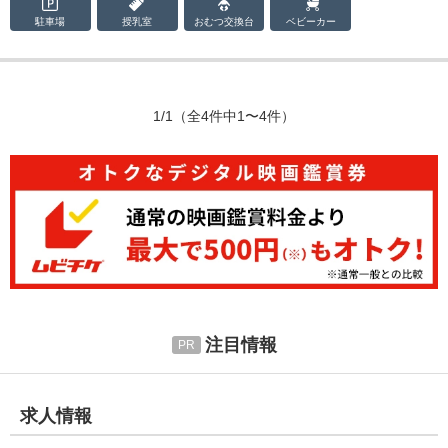
駐車場
授乳室
おむつ
交換台
ベビーカー
1/1
（全4件中1〜4件）
注目情報
求人情報