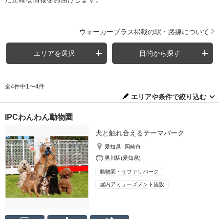
ウォーカープラス掲載の駅・路線について
エリアを選択
目的から探す
全4件中1〜4件
エリアや条件で絞り込む
IPCわんわん動物園
犬と触れ合えるテーマパーク
愛知県
岡崎市
男川駅(愛知県)
動物園・サファリパーク
屋内アミューズメント施設