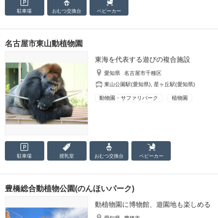
駐車場
おむつ
交換台
ベビーカー
名古屋市東山動植物園
東海を代表する遊びの複合施設
愛知県
名古屋市千種区
東山公園駅(愛知県)
,
星ヶ丘駅(愛知県)
動物園・サファリパーク
植物園
駐車場
授乳室
おむつ
交換台
ベビーカー
豊橋総合動植物公園(のんほいパーク)
動植物園に博物館、遊園地も楽しめる