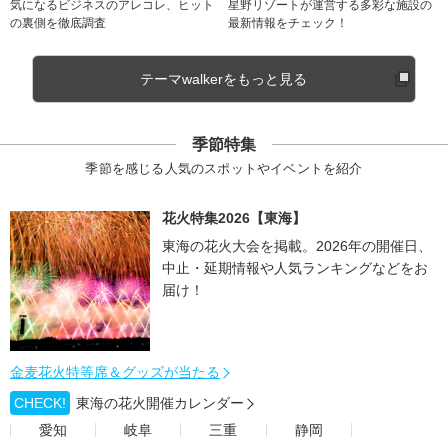
気になるビジネスのアレコレ、ヒット
星野リゾートが運営する多彩な施設の
の裏側を徹底調査
最新情報をチェック！
テーマwalkerをもっと見る
季節特集
季節を感じる人気のスポットやイベントを紹介
花火特集2026【東海】
東海の花火大会を掲載。2026年の開催日、
中止・延期情報や人気ランキングなどをお
届け！
金麦花火特等席＆グッズが当たる
CHECK!
東海の花火開催カレンダー
愛知
岐阜
三重
静岡