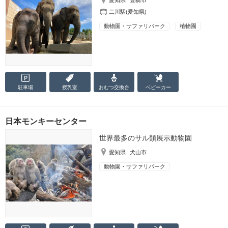
愛知県
豊橋市
二川駅(愛知県)
動物園・サファリパーク
植物園
駐車場
授乳室
おむつ
交換台
ベビーカー
日本モンキーセンター
世界最多のサル類展示動物園
愛知県
犬山市
動物園・サファリパーク