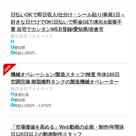
日払いOKで即日収入/仕分け・シール貼り/単発1日～
好きな日だけでOK!日払いで即金GET/来社&面接不
要 自宅でカンタンWEB登録/愛知県/岩倉市
株式会社フルキャスト
愛知県
時給1,300円～
NEW
機械オペレーション/製造スタッフ/検査 年休160日
空調完備 樹脂燃料タンクの製造機械オペレーター
株式会社ウイルテック
派遣社員
愛知県
時給1,500円～1,875円
「市場価値を高める」Web動画の企画・制作/年間休
日120日以上の動画制作スタッフ