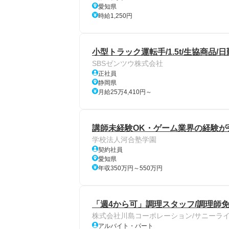
愛知県
時給1,250円
小型トラック運転手/1.5t/生協商品/
SBSゼンツウ株式会社
正社員
静岡県
月給25万4,410円～
講師未経験OK・ゲーム業界の経験が
学校法人河合塾学園
契約社員
愛知県
年収350万円～550万円
「週4から可」調理スタッフ/調理師免
株式会社川島コーポレーション/サニーラ
アルバイト・パート