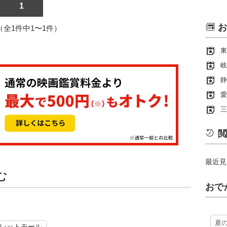
1
お
1（全1件中1〜1件）
東
岐
静
愛
三
閲
最近見
む
おで
夏
レットモール