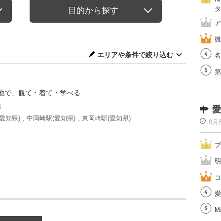
タ
目的から探す
ア
微
エリアや条件で絞り込む
名
第
地で、観て・着て・学べる
市
愛
愛知県)
,
中岡崎駅(愛知県)
,
東岡崎駅(愛知県)
8月
ブ
明
コ
愛
Ma