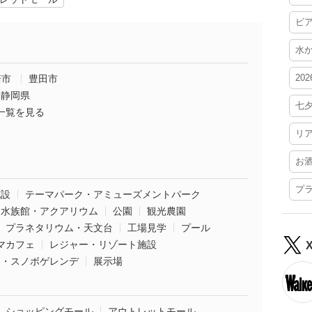
ビ
水
20
崎市
豊田市
静岡県
七
一覧を見る
リ
お
プ
施設
テーマパーク・アミューズメントパーク
水族館・アクアリウム
公園
観光農園
プラネタリウム・天文台
工場見学
プール
マカフェ
レジャー・リゾート施設
ー・スノボゲレンデ
展示場
ショッピングモール
アウトレットモール