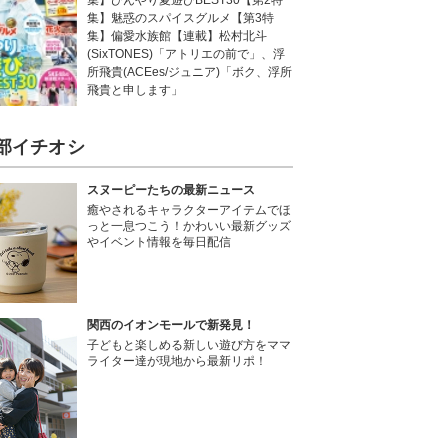
集】ひんやり夏遊びBEST30【第2特
集】魅惑のスパイスグルメ【第3特
集】偏愛水族館【連載】松村北斗
(SixTONES)「アトリエの前で」、浮
所飛貴(ACEes/ジュニア)「ボク、浮所
飛貴と申します」
部イチオシ
スヌーピーたちの最新ニュース
癒やされるキャラクターアイテムでほ
っと一息つこう！かわいい最新グッズ
やイベント情報を毎日配信
関西のイオンモールで新発見！
子どもと楽しめる新しい遊び方をママ
ライター達が現地から最新リポ！