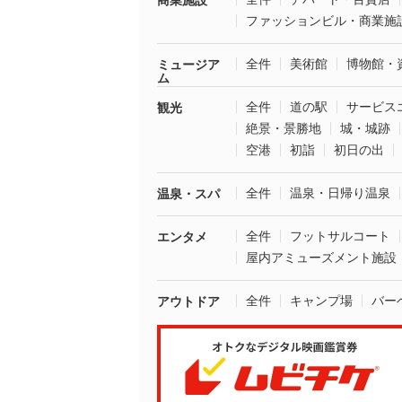
商業施設
ファッションビル・商業施
全件
美術館
博物館・
ミュージア
ム
全件
道の駅
サービス
観光
絶景・景勝地
城・城跡
空港
初詣
初日の出
全件
温泉・日帰り温泉
温泉・スパ
全件
フットサルコート
エンタメ
屋内アミューズメント施設
全件
キャンプ場
バー
アウトドア