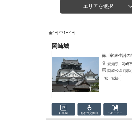
エリアを選択
全1件中1〜1件
岡崎城
徳川家康生誕の
愛知県
岡崎
岡崎公園前駅(
城・城跡
駐車場
おむつ
交換台
ベビーカー