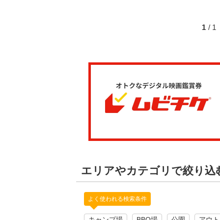
1
/ 
エリアやカテゴリで絞り込
よく使われる検索条件
キャンプ場
BBQ場
公園
アウト