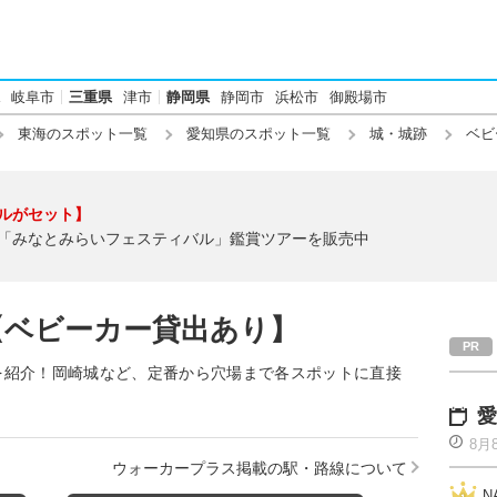
岐阜市
三重県
津市
静岡県
静岡市
浜松市
御殿場市
東海のスポット一覧
愛知県のスポット一覧
城・城跡
ベビ
ルがセット】
「みなとみらいフェスティバル」鑑賞ツアーを販売中
【ベビーカー貸出あり】
を紹介！岡崎城など、定番から穴場まで各スポットに直接
愛
8月
ウォーカープラス掲載の駅・路線について
N