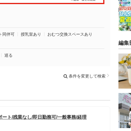
ト同伴可
授乳室あり
おむつ交換スペースあり
編集
巡る
条件を変更して検索
ート/残業なし/即日勤務可/一般事務/経理