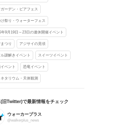
アガーデン・ビアフェス
かけ祭り・ウォーターフェス
26年9月19日～23日の連休開催イベント
夕まつり
アジサイの見頃
アル謎解きイベント
スイーツイベント
酒イベント
恐竜イベント
ラネタリウム・天体観測
X(旧Twitter)で最新情報をチェック
ウォーカープラス
@walkerplus_news