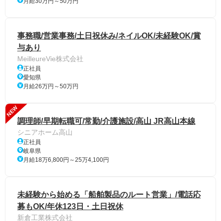
月給30万円～50万円
事務職/営業事務/土日祝休み/ネイルOK/未経験OK/賞
与あり
MeilleureVie株式会社
正社員
愛知県
月給26万円～50万円
NEW
調理師/早期転職可/常勤/介護施設/高山 JR高山本線
シニアホーム高山
正社員
岐阜県
月給18万6,800円～25万4,100円
未経験から始める「船舶製品のルート営業」/電話応
募もOK/年休123日・土日祝休
新倉工業株式会社