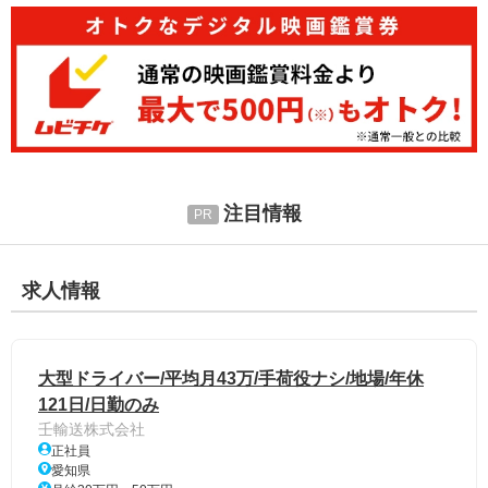
注目情報
求人情報
大型ドライバー/平均月43万/手荷役ナシ/地場/年休
121日/日勤のみ
壬輸送株式会社
正社員
愛知県