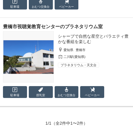
駐車場
おむつ
交換台
ベビーカー
豊橋市視聴覚教育センターのプラネタリウム室
シャープで自然な星空とバラエティ豊
かな番組を楽しむ
愛知県
豊橋市
二川駅(愛知県)
プラネタリウム・天文台
駐車場
授乳室
おむつ
交換台
ベビーカー
1/1
（全2件中1〜2件）