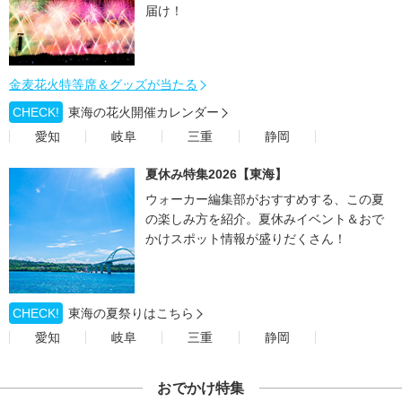
届け！
金麦花火特等席＆グッズが当たる
CHECK!
東海の花火開催カレンダー
愛知
岐阜
三重
静岡
夏休み特集2026【東海】
ウォーカー編集部がおすすめする、この夏
の楽しみ方を紹介。夏休みイベント＆おで
かけスポット情報が盛りだくさん！
CHECK!
東海の夏祭りはこちら
愛知
岐阜
三重
静岡
おでかけ特集