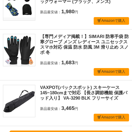
ックウォーマー (ブラック、メンズ)
1,980
新品最安値：
円
Amazonで購入
【専門メディア掲載！】SIMARI 防寒手袋 防
寒グローブ メンズ レディース ユニセックス
スマホ対応 保温 防水 防風 3M 滑り止め スノ
ボ 冬
1,683
新品最安値：
円
Amazonで購入
VAXPOT(バックスポット) スキーケース
145~180cmまで対応 【長さ調節機能 保護パ
ッド入り】 VA-3290 BLK フリーサイズ
3,465
新品最安値：
円
Amazonで購入