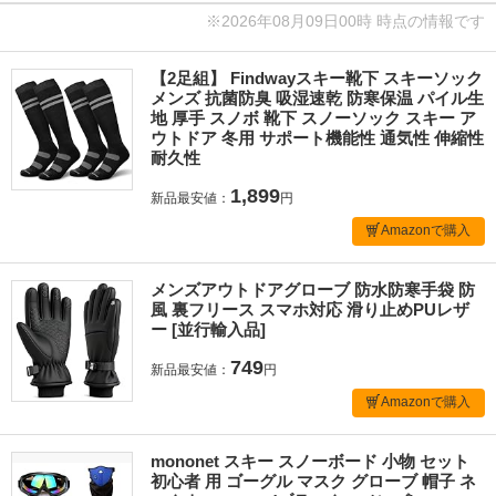
※2026年08月09日00時 時点の情報です
【2足組】 Findwayスキー靴下 スキーソック
メンズ 抗菌防臭 吸湿速乾 防寒保温 パイル生
地 厚手 スノボ 靴下 スノーソック スキー ア
ウトドア 冬用 サポート機能性 通気性 伸縮性
耐久性
1,899
新品最安値：
円
Amazonで購入
メンズアウトドアグローブ 防水防寒手袋 防
風 裏フリース スマホ対応 滑り止めPUレザ
ー [並行輸入品]
749
新品最安値：
円
Amazonで購入
mononet スキー スノーボード 小物 セット
初心者 用 ゴーグル マスク グローブ 帽子 ネ