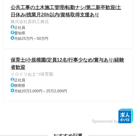
公共工事の土木施工管理/転勤ナシ/第二新卒歓迎/土
日休み/残業月20h以内/資格取得支援あり
株式会社原田工務店
正社員
愛知県
月給25万円～50万円
保育士/小規模園/定員12名/行事少なめ/賞与あり/経験
者歓迎
イロドリぬまづ保育園
正社員
静岡県
月給20万2,000円～25万2,000円
Sponsored by
おすすめ記事