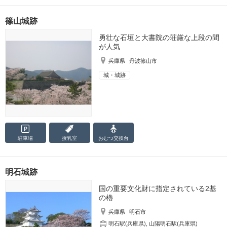
篠山城跡
勇壮な石垣と大書院の荘厳な上段の間
が人気
兵庫県
丹波篠山市
城・城跡
駐車場
授乳室
おむつ
交換台
明石城跡
国の重要文化財に指定されている2基
の櫓
兵庫県
明石市
明石駅(兵庫県)
,
山陽明石駅(兵庫県)