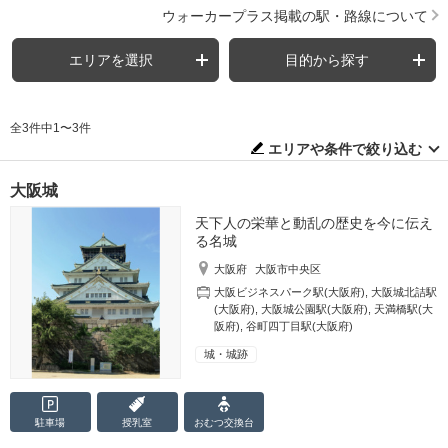
ウォーカープラス掲載の駅・路線について
エリアを選択
目的から探す
全3件中1〜3件
エリアや条件で絞り込む
大阪城
天下人の栄華と動乱の歴史を今に伝え
る名城
大阪府
大阪市中央区
大阪ビジネスパーク駅(大阪府)
,
大阪城北詰駅
(大阪府)
,
大阪城公園駅(大阪府)
,
天満橋駅(大
阪府)
,
谷町四丁目駅(大阪府)
城・城跡
駐車場
授乳室
おむつ
交換台