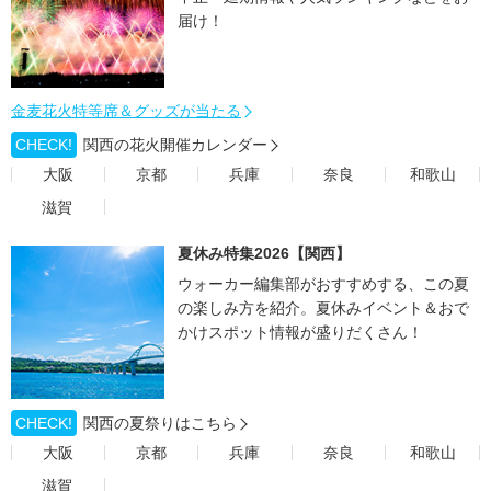
届け！
金麦花火特等席＆グッズが当たる
CHECK!
関西の花火開催カレンダー
大阪
京都
兵庫
奈良
和歌山
滋賀
夏休み特集2026【関西】
ウォーカー編集部がおすすめする、この夏
の楽しみ方を紹介。夏休みイベント＆おで
かけスポット情報が盛りだくさん！
CHECK!
関西の夏祭りはこちら
大阪
京都
兵庫
奈良
和歌山
滋賀