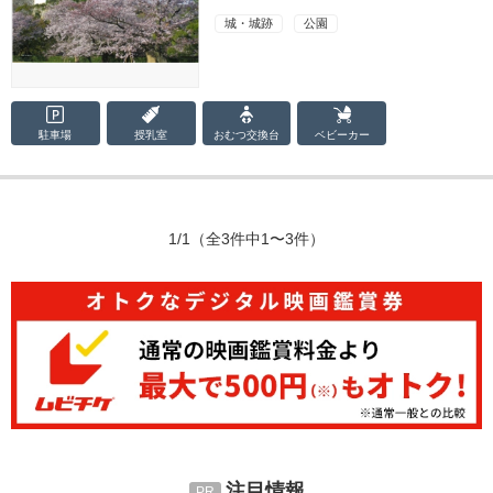
城・城跡
公園
駐車場
授乳室
おむつ
交換台
ベビーカー
1/1
（全3件中1〜3件）
注目情報