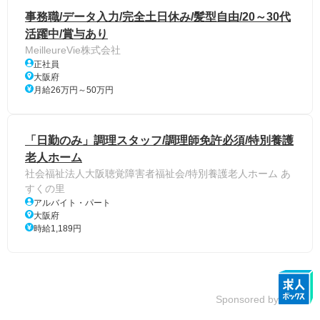
事務職/データ入力/完全土日休み/髪型自由/20～30代
活躍中/賞与あり
MeilleureVie株式会社
正社員
大阪府
月給26万円～50万円
「日勤のみ」調理スタッフ/調理師免許必須/特別養護
老人ホーム
社会福祉法人大阪聴覚障害者福祉会/特別養護老人ホーム あ
すくの里
アルバイト・パート
大阪府
時給1,189円
Sponsored by