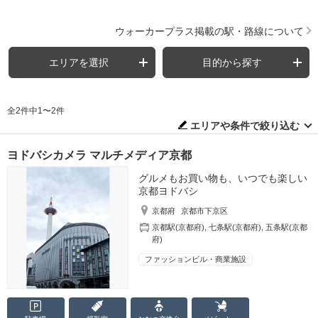
ウォーカープラス掲載の駅・路線について
エリアを選択
目的から探す
全2件中1〜2件
エリアや条件で絞り込む
ヨドバシカメラ マルチメディア京都
グルメもお買い物も、いつでも楽しい
京都ヨドバシ
京都府
京都市下京区
京都駅(京都府)
,
七条駅(京都府)
,
五条駅(京都
府)
ファッションビル・商業施設