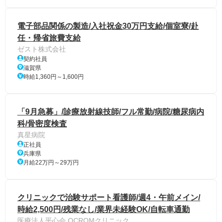
電子部品関係の製造/入社祝金30万円支給/個室寮/赴
任・帰省旅費支給
ゼスト株式会社
契約社員
滋賀県
時給1,360円～1,600円
「9月急募」/診療放射線技師/フル常勤/病院/糖尿病内
科/骨密度検査
真星病院
正社員
兵庫県
月給22万円～29万円
クリニックで治験サポート看護師/週4・午前メイン/
時給2,500円/残業なし/業界未経験OK/自転車通勤
医療法人平心会 OCROMクリニック