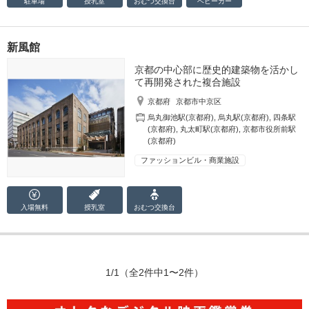
駐車場
授乳室
おむつ
交換台
ベビーカー
新風館
京都の中心部に歴史的建築物を活かし
て再開発された複合施設
京都府
京都市中京区
烏丸御池駅(京都府)
,
烏丸駅(京都府)
,
四条駅
(京都府)
,
丸太町駅(京都府)
,
京都市役所前駅
(京都府)
ファッションビル・商業施設
入場無料
授乳室
おむつ
交換台
1/1
（全2件中1〜2件）