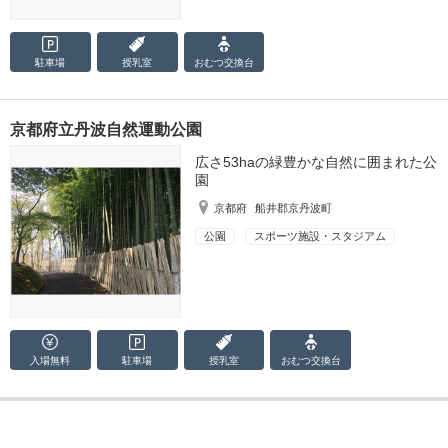
駐車場
授乳室
おむつ
交換台
京都府立丹波自然運動公園
広さ53haの緑豊かな自然に囲まれた公
園
京都府
船井郡京丹波町
公園
スポーツ施設・スタジアム
入場無料
駐車場
授乳室
おむつ
交換台