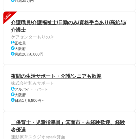
月給35万円
NEW
介護職員/介護福祉士/日勤のみ/資格手当あり/高給与/
介護士
ケアセンターもりのき
正社員
大阪府
月給26万6,000円
夜間の生活サポート・介護/シニアも歓迎
株式会社和みサポート
アルバイト・パート
大阪府
日給1万6,800円～
「保育士・児童指導員」箕面市・未経験歓迎、経験
者優遇
運動療育スタジオspark箕面