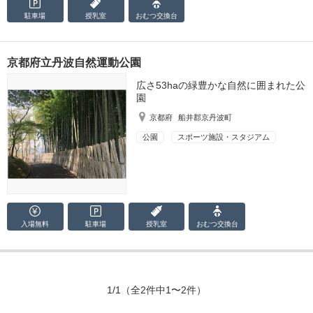
駐車場
授乳室
おむつ
交換台
京都府立丹波自然運動公園
広さ53haの緑豊かな自然に囲まれた公
園
京都府
船井郡京丹波町
公園
スポーツ施設・スタジアム
入場無料
駐車場
授乳室
おむつ
交換台
1/1
（全2件中1〜2件）