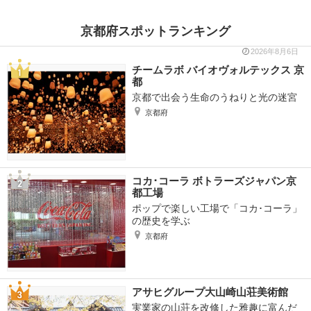
京都府スポットランキング
2026年8月6日
チームラボ バイオヴォルテックス 京
都
京都で出会う生命のうねりと光の迷宮
京都府
コカ･コーラ ボトラーズジャパン京
都工場
ポップで楽しい工場で「コカ･コーラ」
の歴史を学ぶ
京都府
アサヒグループ大山崎山荘美術館
実業家の山荘を改修した雅趣に富んだ