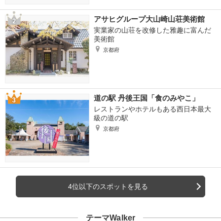
アサヒグループ大山崎山荘美術館
実業家の山荘を改修した雅趣に富んだ
美術館
京都府
道の駅 丹後王国「食のみやこ」
レストランやホテルもある西日本最大
級の道の駅
京都府
4位以下のスポットを見る
テーマWalker