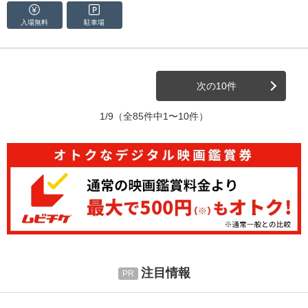
入場無料
駐車場
次の10件
1/9
（全85件中1〜10件）
注目情報