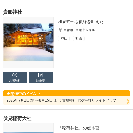
貴船神社
和泉式部も復縁を叶えた
京都府
京都市左京区
神社
初詣
入場無料
駐車場
開催中のイベント
2026年7月1日(水)～8月15日(土)：貴船神社 七夕笹飾りライトアップ
伏見稲荷大社
「稲荷神社」の総本宮