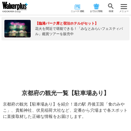
ニュース･連載
おでかけ情報
検 索
メニュー
【臨港パーク席と宿泊ホテルがセット】
花火を間近で堪能できる！「みなとみらいフェスティバ
ル」鑑賞ツアーを販売中
京都府の観光一覧【駐車場あり】
京都府の観光【駐車場あり】を紹介！道の駅 丹後王国「食のみや
こ」、貴船神社、伏見稲荷大社など、定番から穴場まで各スポット
に直接取材した正確な情報をお届けします。