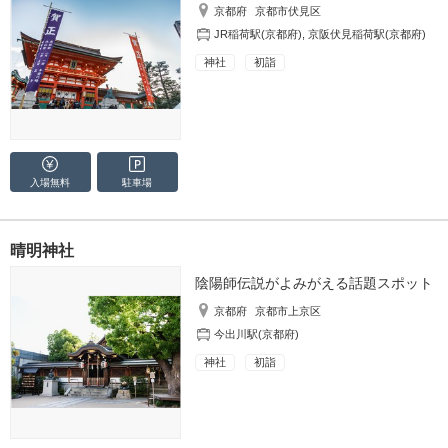
京都府
京都市伏見区
JR稲荷駅(京都府)
,
京阪伏見稲荷駅(京都府)
神社
初詣
入場無料
駐車場
晴明神社
陰陽師伝説がよみがえる話題スポット
京都府
京都市上京区
今出川駅(京都府)
神社
初詣