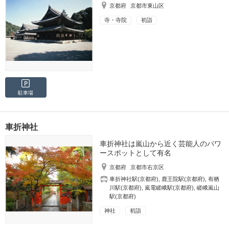
京都府
京都市東山区
寺・寺院
初詣
駐車場
車折神社
車折神社は嵐山から近く芸能人のパワ
ースポットとして有名
京都府
京都市右京区
車折神社駅(京都府)
,
鹿王院駅(京都府)
,
有栖
川駅(京都府)
,
嵐電嵯峨駅(京都府)
,
嵯峨嵐山
駅(京都府)
神社
初詣