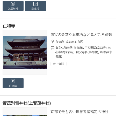
入場無料
駐車場
仁和寺
国宝の金堂や五重塔など見どころ多数
京都府
京都市右京区
御室仁和寺駅(京都府)
,
宇多野駅(京都府)
,
妙
心寺駅(京都府)
,
龍安寺駅(京都府)
,
鳴滝駅(京
都府)
寺・寺院
駐車場
賀茂別雷神社(上賀茂神社)
京都で最も古い世界遺産指定の神社