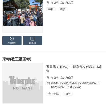
京都府
京都市北区
神社
初詣
入場無料
駐車場
東寺(教王護国寺)
五重塔で有名な古都京都を代表する名
刹
京都府
京都市南区
東寺駅(京都府)
,
梅小路京都西駅(京都府)
,
十
条駅(京都府・近鉄京都線)
寺・寺院
初詣