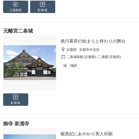
入場無料
駐車場
元離宮二条城
徳川幕府の始まりと終わりの舞台
京都府
京都市中京区
二条城前駅(京都府)
,
二条駅(京都府)
城・城跡
駐車場
御寺 泉涌寺
楊貴妃にあやかり美人祈願