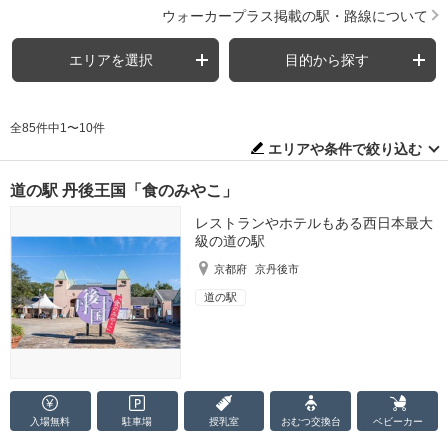
ウォーカープラス掲載の駅・路線について
エリアを選択
目的から探す
全85件中1〜10件
エリアや条件で絞り込む
道の駅 丹後王国「食のみやこ」
レストランやホテルもある西日本最大
級の道の駅
京都府
京丹後市
道の駅
入場無料
駐車場
授乳室
おむつ
交換台
ベビーカー