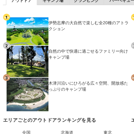
アウトドア
キャンプ場
グランピング
バーベキュ
伊勢志摩の大自然で楽しむ全20種のアトラ
クション
自然の中で快適に過ごせるファミリー向け
キャンプ場
木津川沿いにひろがる広々空間、開放感た
っぷりのキャンプ場
エリアごとのアウトドアランキングを見る
全国
北海道
東北