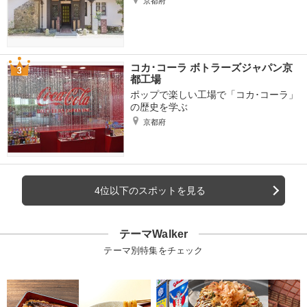
京都府
コカ･コーラ ボトラーズジャパン京
都工場
ポップで楽しい工場で「コカ･コーラ」
の歴史を学ぶ
京都府
4位以下のスポットを見る
テーマWalker
テーマ別特集をチェック