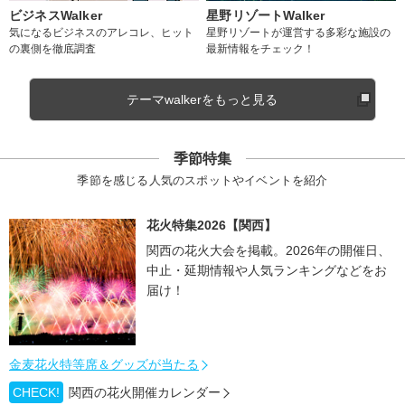
ビジネスWalker
星野リゾートWalker
気になるビジネスのアレコレ、ヒット
星野リゾートが運営する多彩な施設の
の裏側を徹底調査
最新情報をチェック！
テーマwalkerをもっと見る
季節特集
季節を感じる人気のスポットやイベントを紹介
花火特集2026【関西】
関西の花火大会を掲載。2026年の開催日、
中止・延期情報や人気ランキングなどをお
届け！
金麦花火特等席＆グッズが当たる
CHECK!
関西の花火開催カレンダー