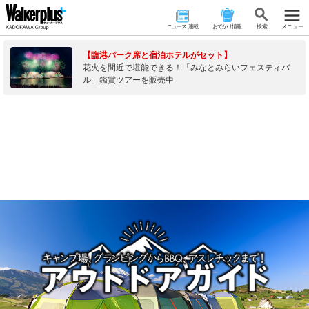
ニュース･連載
おでかけ情報
検 索
メニュー
【臨港パーク席と宿泊ホテルがセット】
花火を間近で堪能できる！「みなとみらいフェスティバ
ル」鑑賞ツアーを販売中