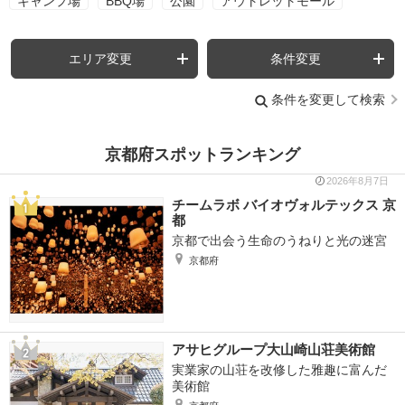
キャンプ場
BBQ場
公園
アウトレットモール
エリア変更
条件変更
条件を変更して検索
京都府スポットランキング
2026年8月7日
チームラボ バイオヴォルテックス 京
都
京都で出会う生命のうねりと光の迷宮
京都府
アサヒグループ大山崎山荘美術館
実業家の山荘を改修した雅趣に富んだ
美術館