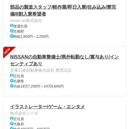
部品の製造スタッフ/軽作業/即日入寮/住み込み/寮完
備/8割入寮希望者
move on株式会社
派遣社員
京都府
時給1,800円～2,250円
NEW
NISSANの自動車整備士/県外転勤なし/賞与あり/イン
センティブあり
兵庫日産自動車株式会社 豊岡北店
正社員
兵庫県
月給19万7,200円～24万6,600円
イラストレーター/ゲーム・エンタメ
株式会社ジーゼ
正社員
大阪府