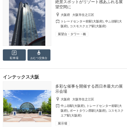
絶景スポットがリゾート感あふれる展
望空間に
大阪府
大阪市住之江区
トレードセンター前駅(大阪府)
,
中ふ頭駅(大
阪府)
,
コスモスクエア駅(大阪府)
展望台・タワー・橋
駐車場
おむつ
交換台
インテックス大阪
多彩な催事を開催する西日本最大の展
示会場
大阪府
大阪市住之江区
中ふ頭駅(大阪府)
,
トレードセンター前駅(大
阪府)
,
ポートタウン西駅(大阪府)
,
コスモスク
エア駅(大阪府)
展示場