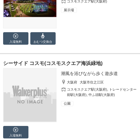
コスモスクエア駅(大阪府)
展示場
入場無料
おむつ
交換台
シーサイド コスモ(コスモスクエア海浜緑地)
潮風を浴びながら歩く遊歩道
大阪府
大阪市住之江区
コスモスクエア駅(大阪府)
,
トレードセンター
前駅(大阪府)
,
中ふ頭駅(大阪府)
公園
入場無料