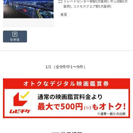
トレードセンター前駅(大阪府)
,
中ふ頭駅(大
阪府)
,
コスモスクエア駅(大阪府)
夜景
駐車場
1/1
（全9件中1〜9件）