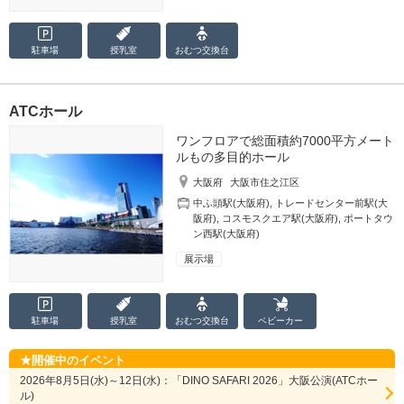
駐車場
授乳室
おむつ
交換台
ATCホール
ワンフロアで総面積約7000平方メート
ルもの多目的ホール
大阪府
大阪市住之江区
中ふ頭駅(大阪府)
,
トレードセンター前駅(大
阪府)
,
コスモスクエア駅(大阪府)
,
ポートタウ
ン西駅(大阪府)
展示場
駐車場
授乳室
おむつ
交換台
ベビーカー
開催中のイベント
2026年8月5日(水)～12日(水)：「DINO SAFARI 2026」大阪公演(ATCホー
ル)