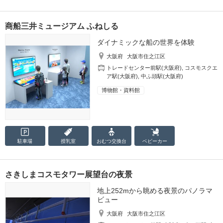
商船三井ミュージアム ふねしる
ダイナミックな船の世界を体験
大阪府
大阪市住之江区
トレードセンター前駅(大阪府)
,
コスモスクエ
ア駅(大阪府)
,
中ふ頭駅(大阪府)
博物館・資料館
駐車場
授乳室
おむつ
交換台
ベビーカー
さきしまコスモタワー展望台の夜景
地上252mから眺める夜景のパノラマ
ビュー
大阪府
大阪市住之江区