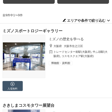
全9件中1〜9件
エリアや条件で絞り込む
ミズノスポートロジーギャラリー
ミズノの歴史を学べる
大阪府
大阪市住之江区
トレードセンター前駅(大阪府)
,
中ふ頭駅(大
阪府)
,
コスモスクエア駅(大阪府)
博物館・資料館
入場無料
さきしまコスモタワー展望台