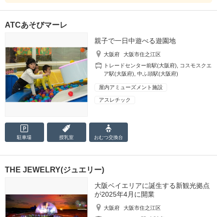
ATCあそびマーレ
親子で一日中遊べる遊園地
大阪府
大阪市住之江区
トレードセンター前駅(大阪府)
,
コスモスクエ
ア駅(大阪府)
,
中ふ頭駅(大阪府)
屋内アミューズメント施設
アスレチック
駐車場
授乳室
おむつ
交換台
THE JEWELRY(ジュエリー)
大阪ベイエリアに誕生する新観光拠点
が2025年4月に開業
大阪府
大阪市住之江区