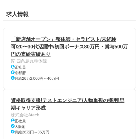
求人情報
「新店舗オープン」整体師・セラピスト/未経験
可/20〜30代活躍中/初回ボーナス80万円・賞与500万
円の支給実績あり
匠 四条烏丸整体院
正社員
京都府
月給26万2,000円～40万円
資格取得支援!テストエンジニア/人物重視の採用!早
期キャリア形成
株式会社Atech
正社員
大阪府
月給26万円～36万円