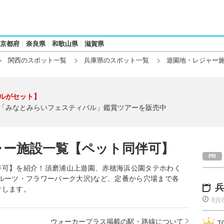
京都府
奈良県
和歌山県
滋賀県
関西のスポット一覧
兵庫県のスポット一覧
遊園地・レジャー
ルがセット】
「みなとみらいフェスティバル」鑑賞ツアーを販売中
ャー施設一覧【ペット同伴可】
伴可】を紹介！須磨浦山上遊園、赤穂海浜公園タテホわく
ルーツ・フラワーパーク大沢)など、定番から穴場まで各
兵
けします。
8月
ウォーカープラス掲載の駅・路線について
T