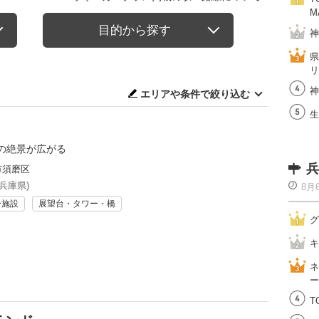
M
目的から探す
神
県
リ
神
エリアや条件で絞り込む
生
の絶景が広がる
兵
市須磨区
兵庫県)
8月
ー施設
展望台・タワー・橋
グ
キ
ネ
ー
T