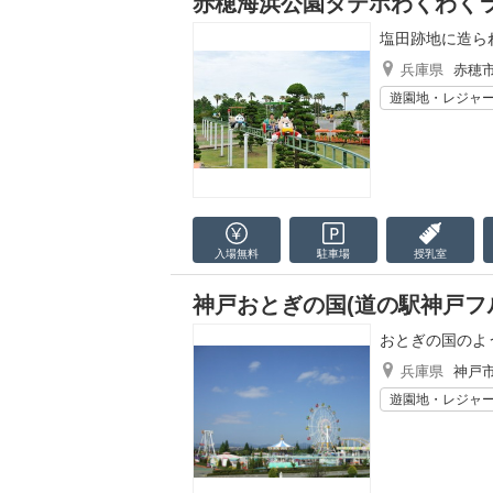
赤穂海浜公園タテホわくわく
塩田跡地に造ら
兵庫県
赤穂
遊園地・レジャ
入場無料
駐車場
授乳室
神戸おとぎの国(道の駅神戸フ
おとぎの国のよ
兵庫県
神戸
遊園地・レジャ