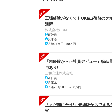
NEW
工場経験がなくてもOK!/出荷前のク
活躍
株式会社GUM
正社員
兵庫県
月給27万円～50万円
NEW
「未経験から正社員デビュー」/隔日勤
与あり/
三和交通株式会社
正社員
兵庫県
月給25万500円～58万円
NEW
「まだ間に合う!」未経験からできる
実