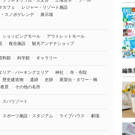
プラネタリウム・天文台
工場見学
プール
マカフェ
レジャー・リゾート施設
ー・スノボゲレンデ
展示場
ショッピングモール
アウトレットモール
設
複合施設
観光アンテナショップ
資料館
科学館
ギャラリー
編集
エリア・パーキングエリア
神社
寺・寺院
歴史建造物
遺跡
史跡
展望台・タワー・橋
夜景
その他の名所
スパリゾート
スポーツ施設・スタジアム
ライブハウス
劇場