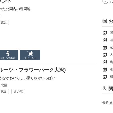
ランド
バ
れた公園内の遊園地
市
お
ー施設
関
滋
京
大
おむつ
交換台
ベビーカー
兵
ルーツ・フラワーパーク大沢)
奈
和
うなかわいらしい乗り物がいっぱい
市北区
閲
ー施設
道の駅
最近見