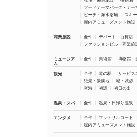
牧場・乗馬施設
植物園
フードテーマパーク・テー
ビーチ・海水浴場
スキ
屋内アミューズメント施設
全件
デパート・百貨店
商業施設
ファッションビル・商業施
全件
美術館
博物館・
ミュージア
ム
全件
道の駅
サービス
観光
絶景・景勝地
城・城跡
空港
初詣
初日の出
全件
温泉・日帰り温泉
温泉・スパ
全件
フットサルコート
エンタメ
屋内アミューズメント施設