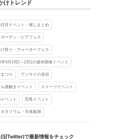
かけトレンド
の注目イベント・催しまとめ
アガーデン・ビアフェス
かけ祭り・ウォーターフェス
26年9月19日～23日の連休開催イベント
夕まつり
アジサイの見頃
アル謎解きイベント
スイーツイベント
酒イベント
恐竜イベント
ラネタリウム・天体観測
X(旧Twitter)で最新情報をチェック