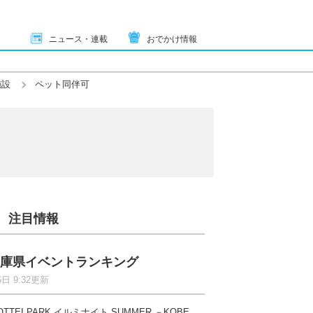
ニュース・連載
おでかけ情報
施設
ペット同伴可
注目情報
庫県イベントランキング
6日 9:32更新
OTTEI PARK イルミナイト SUMMER －KOBE