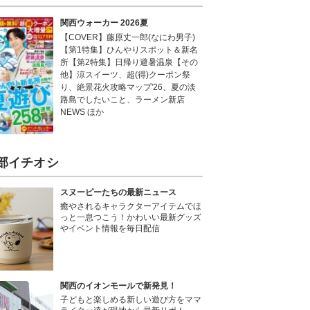
関西ウォーカー 2026夏
【COVER】藤原丈一郎(なにわ男子)
【第1特集】ひんやりスポット＆新名
所【第2特集】日帰り避暑温泉【その
他】涼スイーツ、超(得)クーポン祭
り、絶景花火攻略マップ'26、夏の淡
路島でしたいこと、ラーメン新店
NEWS ほか
部イチオシ
スヌーピーたちの最新ニュース
癒やされるキャラクターアイテムでほ
っと一息つこう！かわいい最新グッズ
やイベント情報を毎日配信
関西のイオンモールで新発見！
子どもと楽しめる新しい遊び方をママ