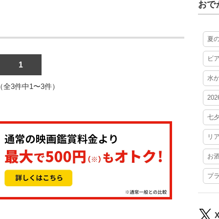
おで
夏
ビ
1
水
1（全3件中1〜3件）
20
七
リ
お
プ