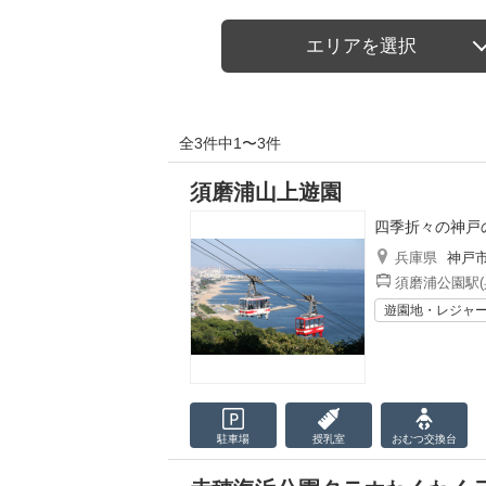
エリアを選択
全3件中1〜3件
須磨浦山上遊園
四季折々の神戸
兵庫県
神戸
須磨浦公園駅(
遊園地・レジャ
駐車場
授乳室
おむつ
交換台