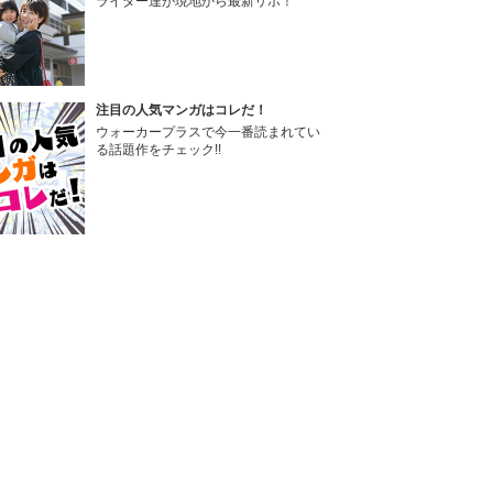
ライター達が現地から最新リポ！
注目の人気マンガはコレだ！
ウォーカープラスで今一番読まれてい
る話題作をチェック!!