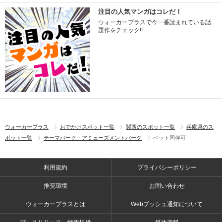
注目の人気マンガはコレだ！
ウォーカープラスで今一番読まれている話
題作をチェック!!
ウォーカープラス
おでかけスポット一覧
関西のスポット一覧
兵庫県のス
ポット一覧
テーマパーク・アミューズメントパーク
ペット同伴可
利用規約
プライバシーポリシー
推奨環境
お問い合わせ
ウォーカープラスとは
Webプッシュ通知について