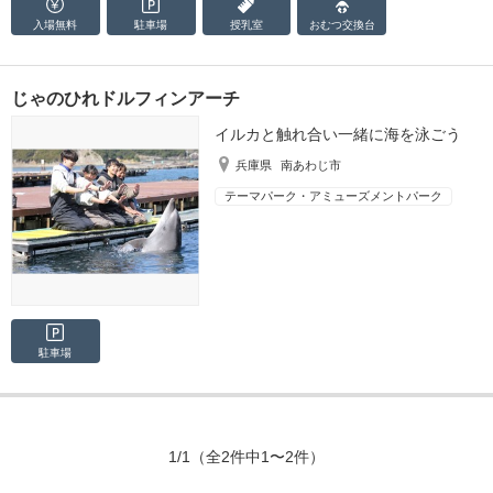
入場無料
駐車場
授乳室
おむつ
交換台
じゃのひれドルフィンアーチ
イルカと触れ合い一緒に海を泳ごう
兵庫県
南あわじ市
テーマパーク・アミューズメントパーク
駐車場
1/1
（全2件中1〜2件）