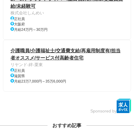
給/未経験可
株式会社しんめい
正社員
大阪府
月給24万円～30万円
介護職員/介護福祉士/交通費支給/再雇用制度有/担当
者オススメ/サービス付高齢者住宅
リヤンド-絆-栗東
正社員
滋賀県
月給23万7,000円～35万6,000円
Sponsored by
おすすめ記事