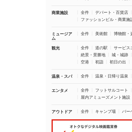
全件
デパート・百貨店
商業施設
ファッションビル・商業施
全件
美術館
博物館・
ミュージア
ム
全件
道の駅
サービス
観光
絶景・景勝地
城・城跡
空港
初詣
初日の出
全件
温泉・日帰り温泉
温泉・スパ
全件
フットサルコート
エンタメ
屋内アミューズメント施設
全件
キャンプ場
バー
アウトドア