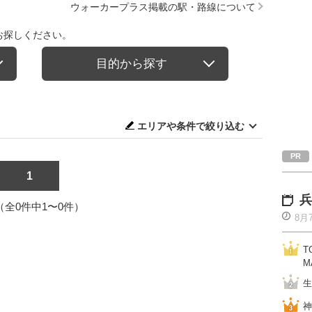
ウォーカープラス掲載の駅・路線について
お探しください。
目的から探す
エリアや条件で絞り込む
1
兵
1（全0件中1〜0件）
8月
T
M
生
神