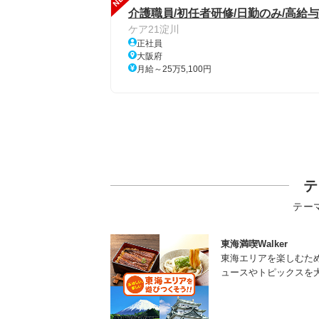
介護職員/初任者研修/日勤のみ/高給与
ケア21淀川
正社員
大阪府
月給～25万5,100円
テ
テー
東海満喫Walker
東海エリアを楽しむた
ュースやトピックスを