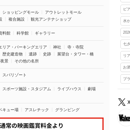
ビ
ショッピングモール
アウトレットモール
設
複合施設
観光アンテナショップ
水
20
資料館
科学館
ギャラリー
七
エリア・パーキングエリア
神社
寺・寺院
歴史建造物
遺跡
史跡
展望台・タワー・橋
リ
夜景
その他の名所
お
スパリゾート
プ
スポーツ施設・スタジアム
ライブハウス
劇場
ベキュー場
アスレチック
グランピング