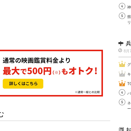
神
県
リ
兵
8月
グ
キ
T
バ
ネ
ー
む
お