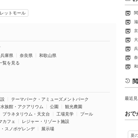
レットモール
関
滋
京
大
市
兵
兵庫県
奈良県
和歌山県
奈
一覧を見る
和
閲
最近見
施設
テーマパーク・アミューズメントパーク
水族館・アクアリウム
公園
観光農園
おで
プラネタリウム・天文台
工場見学
プール
マカフェ
レジャー・リゾート施設
ー・スノボゲレンデ
展示場
夏