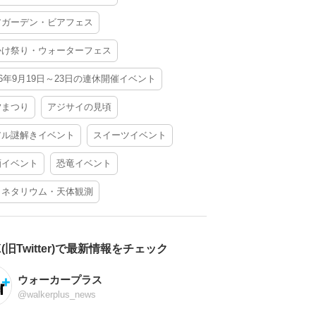
アガーデン・ビアフェス
かけ祭り・ウォーターフェス
26年9月19日～23日の連休開催イベント
夕まつり
アジサイの見頃
アル謎解きイベント
スイーツイベント
酒イベント
恐竜イベント
ラネタリウム・天体観測
X(旧Twitter)で最新情報をチェック
ウォーカープラス
@walkerplus_news