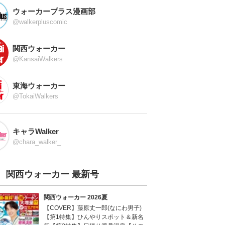
ウォーカープラス漫画部
@walkerpluscomic
関西ウォーカー
@KansaiWalkers
東海ウォーカー
@TokaiWalkers
キャラWalker
@chara_walker_
関西ウォーカー 最新号
関西ウォーカー 2026夏
【COVER】藤原丈一郎(なにわ男子)
【第1特集】ひんやりスポット＆新名