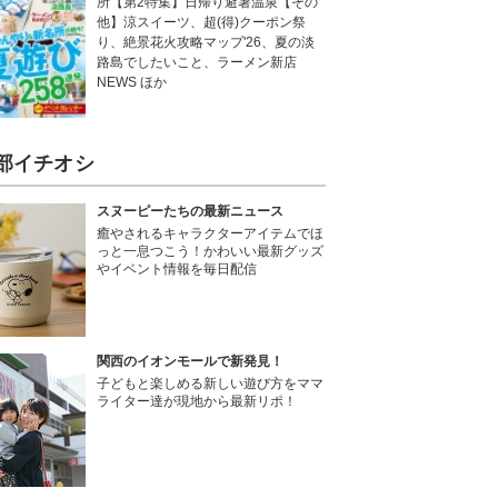
所【第2特集】日帰り避暑温泉【その
他】涼スイーツ、超(得)クーポン祭
り、絶景花火攻略マップ'26、夏の淡
路島でしたいこと、ラーメン新店
NEWS ほか
部イチオシ
スヌーピーたちの最新ニュース
癒やされるキャラクターアイテムでほ
っと一息つこう！かわいい最新グッズ
やイベント情報を毎日配信
関西のイオンモールで新発見！
子どもと楽しめる新しい遊び方をママ
ライター達が現地から最新リポ！