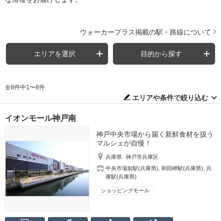
ウォーカープラス掲載の駅・路線について
エリアを選択
目的から探す
全8件中1〜8件
エリアや条件で絞り込む
イオンモール神戸南
神戸中央市場から届く新鮮食材を扱う
マルシェが自慢！
兵庫県
神戸市兵庫区
中央市場前駅(兵庫県)
,
和田岬駅(兵庫県)
,
兵
庫駅(兵庫県)
ショッピングモール