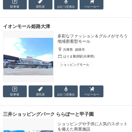
駐車場
授乳室
おむつ
交換台
ベビーカー
イオンモール姫路大津
多彩なファッション＆グルメがそろう
地域密着型モール
兵庫県
姫路市
はりま勝原駅(兵庫県)
ショッピングモール
駐車場
授乳室
おむつ
交換台
ベビーカー
三井ショッピングパーク ららぽーと甲子園
ショッピングや子供に人気のスポット
を備えた商業施設