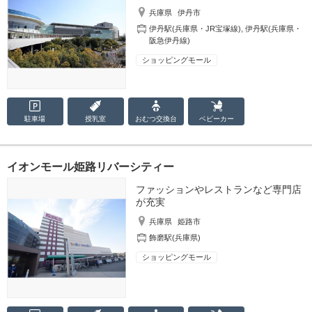
兵庫県
伊丹市
伊丹駅(兵庫県・JR宝塚線)
,
伊丹駅(兵庫県・
阪急伊丹線)
ショッピングモール
駐車場
授乳室
おむつ
交換台
ベビーカー
イオンモール姫路リバーシティー
ファッションやレストランなど専門店
が充実
兵庫県
姫路市
飾磨駅(兵庫県)
ショッピングモール