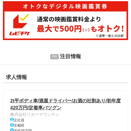
注目情報
求人情報
2t平ボディ車/酒屋ドライバー/お酒の社割あり/初年度
420万円/定着率バツグン
株式会社リカーマウンテン
正社員
京都府
月給35万円