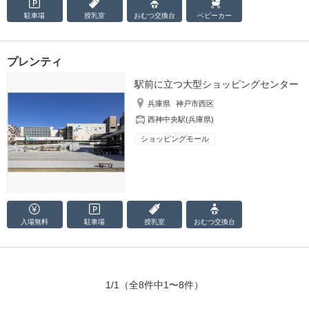
駐車場
授乳室
おむつ
交換台
ベビーカー
プレンティ
駅前に立つ大型ショッピングセンター
兵庫県
神戸市西区
西神中央駅(兵庫県)
ショッピングモール
入場無料
駐車場
授乳室
おむつ
交換台
1/1
（全8件中1〜8件）