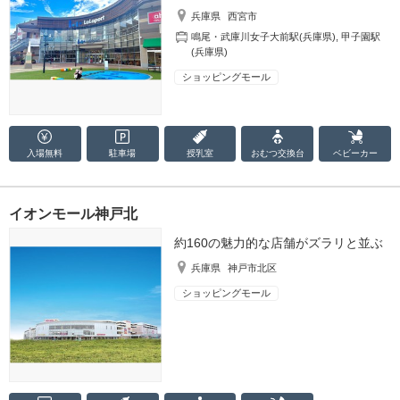
兵庫県
西宮市
鳴尾・武庫川女子大前駅(兵庫県)
,
甲子園駅
(兵庫県)
ショッピングモール
入場無料
駐車場
授乳室
おむつ
交換台
ベビーカー
イオンモール神戸北
約160の魅力的な店舗がズラリと並ぶ
兵庫県
神戸市北区
ショッピングモール