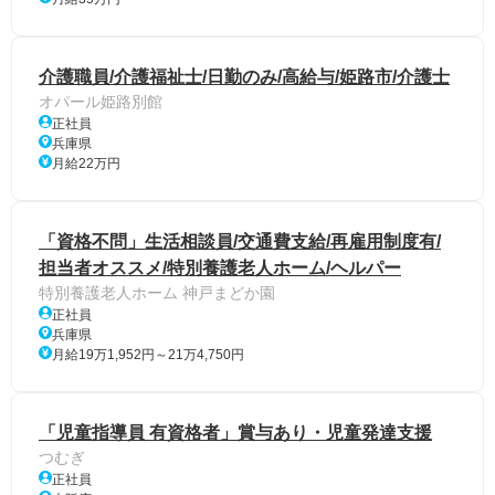
介護職員/介護福祉士/日勤のみ/高給与/姫路市/介護士
オパール姫路別館
正社員
兵庫県
月給22万円
「資格不問」生活相談員/交通費支給/再雇用制度有/
担当者オススメ/特別養護老人ホーム/ヘルパー
特別養護老人ホーム 神戸まどか園
正社員
兵庫県
月給19万1,952円～21万4,750円
「児童指導員 有資格者」賞与あり・児童発達支援
つむぎ
正社員