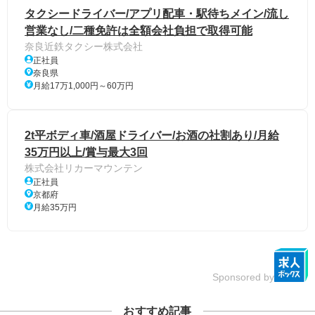
タクシードライバー/アプリ配車・駅待ちメイン/流し
営業なし/二種免許は全額会社負担で取得可能
奈良近鉄タクシー株式会社
正社員
奈良県
月給17万1,000円～60万円
2t平ボディ車/酒屋ドライバー/お酒の社割あり/月給
35万円以上/賞与最大3回
株式会社リカーマウンテン
正社員
京都府
月給35万円
Sponsored by
おすすめ記事