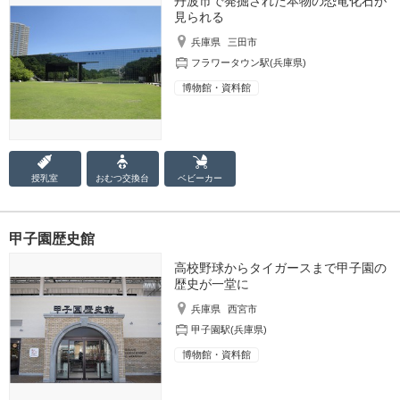
丹波市で発掘された本物の恐竜化石が
見られる
兵庫県
三田市
フラワータウン駅(兵庫県)
博物館・資料館
授乳室
おむつ
交換台
ベビーカー
甲子園歴史館
高校野球からタイガースまで甲子園の
歴史が一堂に
兵庫県
西宮市
甲子園駅(兵庫県)
博物館・資料館