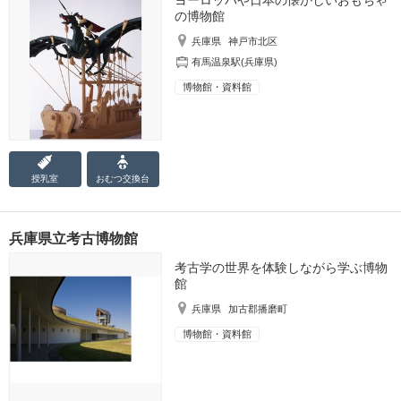
ヨーロッパや日本の懐かしいおもちゃ
の博物館
兵庫県
神戸市北区
有馬温泉駅(兵庫県)
博物館・資料館
授乳室
おむつ
交換台
兵庫県立考古博物館
考古学の世界を体験しながら学ぶ博物
館
兵庫県
加古郡播磨町
博物館・資料館