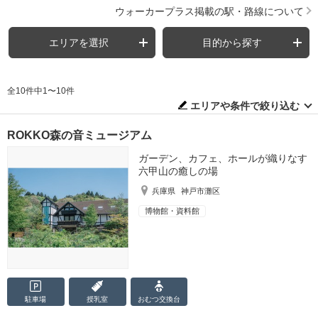
ウォーカープラス掲載の駅・路線について
エリアを選択
目的から探す
全10件中1〜10件
エリアや条件で絞り込む
ROKKO森の音ミュージアム
ガーデン、カフェ、ホールが織りなす
六甲山の癒しの場
兵庫県
神戸市灘区
博物館・資料館
駐車場
授乳室
おむつ
交換台