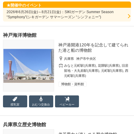
開催中のイベント
2026年6月26日(金)～8月21日(金)：SIKIガーデン Summer Season
“Symphony”(シキガーデン サマーシーズン “シンフォニー”)
神戸海洋博物館
神戸港開港120年を記念して建てられ
た港と船の博物館
兵庫県
神戸市中央区
みなと元町駅(兵庫県)
,
花隈駅(兵庫県)
,
旧居
留地・大丸前駅(兵庫県)
,
元町駅(兵庫県)
,
西
元町駅(兵庫県)
博物館・資料館
授乳室
おむつ
交換台
ベビーカー
兵庫県立歴史博物館