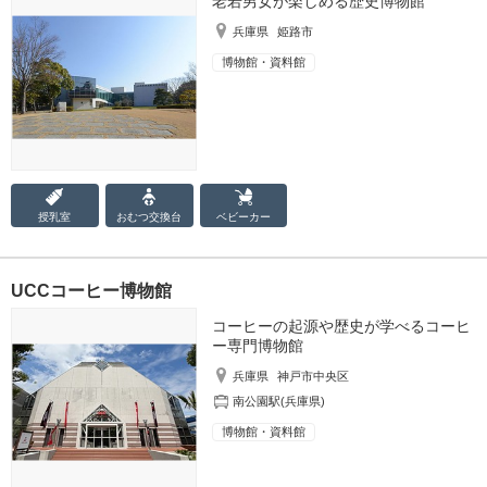
老若男女が楽しめる歴史博物館
兵庫県
姫路市
博物館・資料館
授乳室
おむつ
交換台
ベビーカー
UCCコーヒー博物館
コーヒーの起源や歴史が学べるコーヒ
ー専門博物館
兵庫県
神戸市中央区
南公園駅(兵庫県)
博物館・資料館