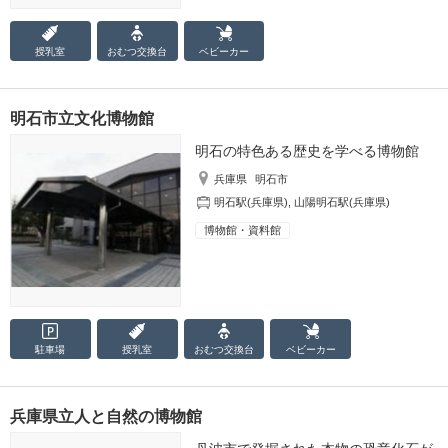
授乳室
おむつ
交換台
ベビーカー
明石市立文化博物館
明石の特色ある歴史を学べる博物館
兵庫県
明石市
明石駅(兵庫県)
,
山陽明石駅(兵庫県)
博物館・資料館
駐車場
授乳室
おむつ
交換台
ベビーカー
兵庫県立人と自然の博物館