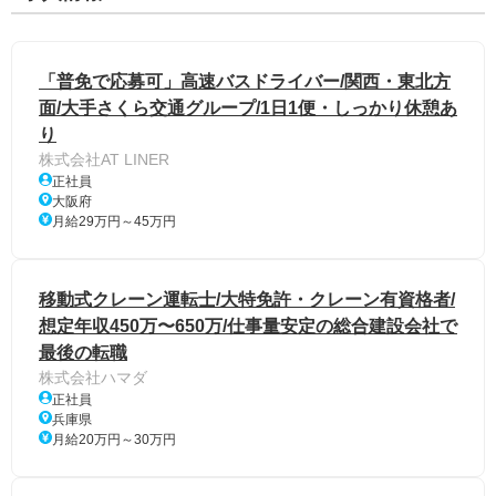
「普免で応募可」高速バスドライバー/関西・東北方
面/大手さくら交通グループ/1日1便・しっかり休憩あ
り
株式会社AT LINER
正社員
大阪府
月給29万円～45万円
移動式クレーン運転士/大特免許・クレーン有資格者/
想定年収450万〜650万/仕事量安定の総合建設会社で
最後の転職
株式会社ハマダ
正社員
兵庫県
月給20万円～30万円