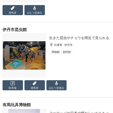
授乳室
おむつ
交換台
伊丹市昆虫館
生きた昆虫やチョウを間近で見られる
兵庫県
伊丹市
博物館・資料館
駐車場
授乳室
おむつ
交換台
有馬玩具博物館