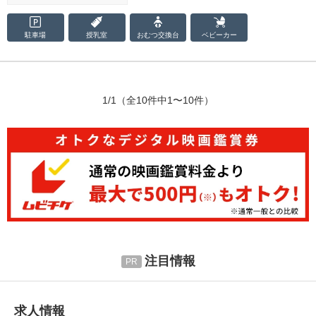
駐車場
授乳室
おむつ
交換台
ベビーカー
1/1
（全10件中1〜10件）
注目情報
求人情報