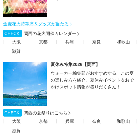
金麦花火特等席＆グッズが当たる
CHECK!
関西の花火開催カレンダー
大阪
京都
兵庫
奈良
和歌山
滋賀
夏休み特集2026【関西】
ウォーカー編集部がおすすめする、この夏
の楽しみ方を紹介。夏休みイベント＆おで
かけスポット情報が盛りだくさん！
CHECK!
関西の夏祭りはこちら
大阪
京都
兵庫
奈良
和歌山
滋賀