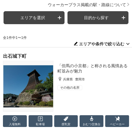
ウォーカープラス掲載の駅・路線について
エリアを選択
目的から探す
全1件中1〜1件
エリアや条件で絞り込む
出石城下町
「但馬の小京都」と称される風情ある
町並みが魅力
兵庫県
豊岡市
その他の名所
入場無料
駐車場
授乳室
おむつ
交換台
ベビーカー