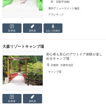
府・京阪宇治線)
屋内アミューズメント施設
アスレチック
駐車場
授乳室
おむつ
交換台
大森リゾートキャンプ場
初心者も安心のアウトドア体験が楽し
めるキャンプ場
京都府
京都市北区
キャンプ場
駐車場
授乳室