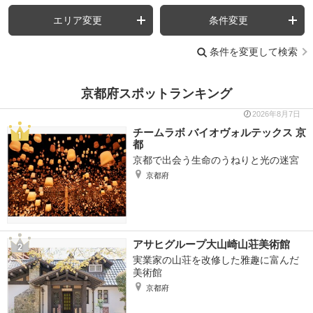
エリア変更
条件変更
条件を変更して検索
京都府スポットランキング
2026年8月7日
チームラボ バイオヴォルテックス 京
都
京都で出会う生命のうねりと光の迷宮
京都府
アサヒグループ大山崎山荘美術館
実業家の山荘を改修した雅趣に富んだ
美術館
京都府