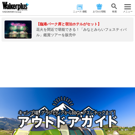
ニュース･連載
おでかけ情報
検 索
メニュー
【臨港パーク席と宿泊ホテルがセット】
花火を間近で堪能できる！「みなとみらいフェスティバ
ル」鑑賞ツアーを販売中