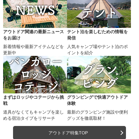
アウトドア関連の最新ニュース
テント泊を楽しむための情報を
をお届け
発信
新着情報や最新アイテムなどを
人気キャンプ場やテント泊のポ
更新中
イントを紹介
まずはロッジやコテージから挑
グランピングで快適アウトドア
戦
体験
道具がなくてもキャンプを楽し
最新のグランピング施設や便利
める宿泊タイプをリサーチ
グッズを徹底取材！
アウトドア特集TOP