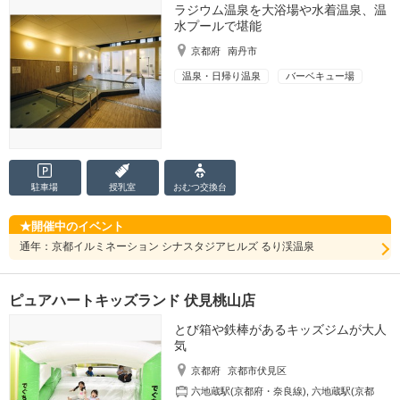
ラジウム温泉を大浴場や水着温泉、温
水プールで堪能
京都府
南丹市
温泉・日帰り温泉
バーベキュー場
駐車場
授乳室
おむつ
交換台
開催中のイベント
通年：京都イルミネーション シナスタジアヒルズ るり渓温泉
ピュアハートキッズランド 伏見桃山店
とび箱や鉄棒があるキッズジムが大人
気
京都府
京都市伏見区
六地蔵駅(京都府・奈良線)
,
六地蔵駅(京都