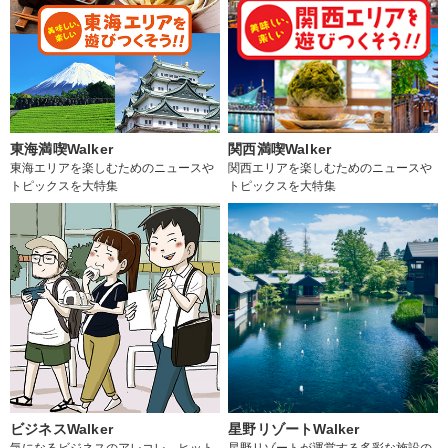
東海満喫Walker
関西満喫Walker
東海エリアを楽しむためのニュースや
関西エリアを楽しむためのニュースや
トピックスを大特集
トピックスを大特集
ビジネスWalker
星野リゾートWalker
気になるビジネスのアレコレ、ヒット
星野リゾートが運営する多彩な施設の