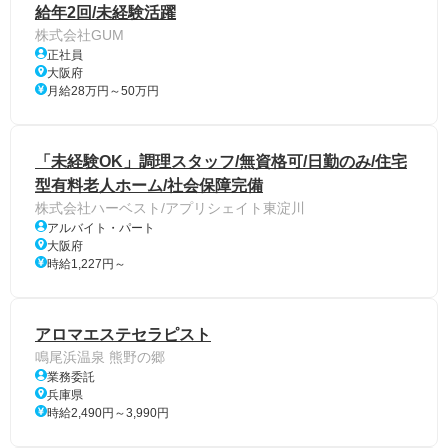
給年2回/未経験活躍
株式会社GUM
正社員
大阪府
月給28万円～50万円
「未経験OK」調理スタッフ/無資格可/日勤のみ/住宅
型有料老人ホーム/社会保障完備
株式会社ハーベスト/アプリシェイト東淀川
アルバイト・パート
大阪府
時給1,227円～
アロマエステセラピスト
鳴尾浜温泉 熊野の郷
業務委託
兵庫県
時給2,490円～3,990円