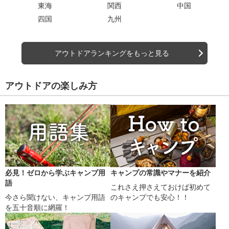
東海
関西
中国
四国
九州
アウトドアランキングをもっと見る
アウトドアの楽しみ方
必見！ゼロから学ぶキャンプ用
キャンプの常識やマナーを紹介
語
これさえ押さえておけば初めて
今さら聞けない、キャンプ用語
のキャンプでも安心！！
を五十音順に網羅！