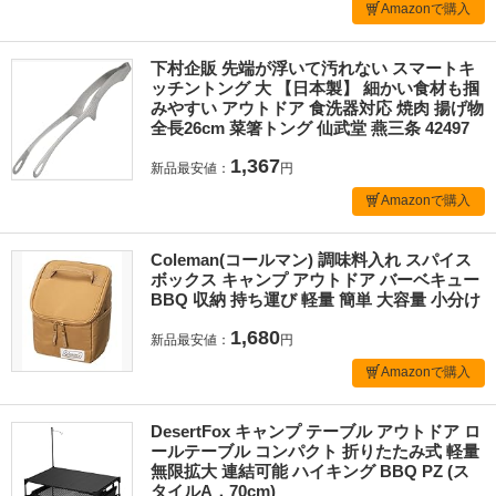
Amazonで購入
下村企販 先端が浮いて汚れない スマートキ
ッチントング 大 【日本製】 細かい食材も掴
みやすい アウトドア 食洗器対応 焼肉 揚げ物
全長26cm 菜箸トング 仙武堂 燕三条 42497
1,367
新品最安値：
円
Amazonで購入
Coleman(コールマン) 調味料入れ スパイス
ボックス キャンプ アウトドア バーベキュー
BBQ 収納 持ち運び 軽量 簡単 大容量 小分け
1,680
新品最安値：
円
Amazonで購入
DesertFox キャンプ テーブル アウトドア ロ
ールテーブル コンパクト 折りたたみ式 軽量
無限拡大 連結可能 ハイキング BBQ PZ (ス
タイルA，70cm)