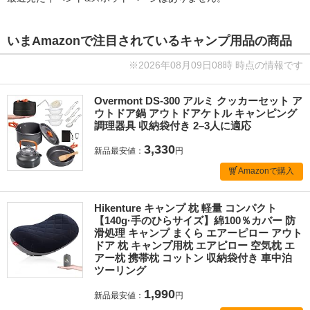
いまAmazonで注目されているキャンプ用品の商品
※2026年08月09日08時 時点の情報です
Overmont DS-300 アルミ クッカーセット ア
ウトドア鍋 アウトドアケトル キャンピング
調理器具 収納袋付き 2–3人に適応
3,330
新品最安値：
円
Amazonで購入
Hikenture キャンプ 枕 軽量 コンパクト
【140g·手のひらサイズ】綿100％カバー 防
滑処理 キャンプ まくら エアーピロー アウト
ドア 枕 キャンプ用枕 エアピロー 空気枕 エ
アー枕 携帯枕 コットン 収納袋付き 車中泊
ツーリング
1,990
新品最安値：
円