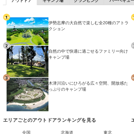
アウトドア
キャンプ場
グランピング
バーベキュ
伊勢志摩の大自然で楽しむ全20種のアトラ
クション
自然の中で快適に過ごせるファミリー向け
キャンプ場
木津川沿いにひろがる広々空間、開放感た
っぷりのキャンプ場
エリアごとのアウトドアランキングを見る
全国
北海道
東北