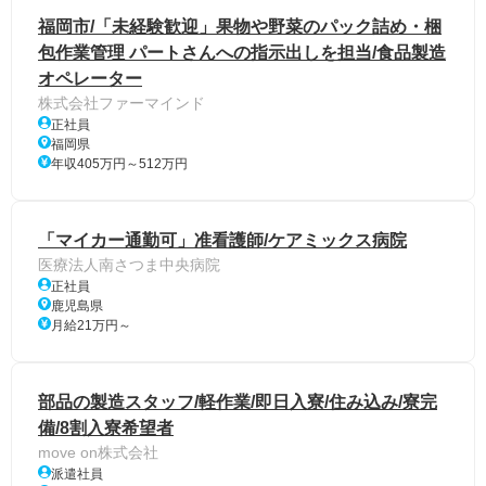
福岡市/「未経験歓迎」果物や野菜のパック詰め・梱
包作業管理 パートさんへの指示出しを担当/食品製造
オペレーター
株式会社ファーマインド
正社員
福岡県
年収405万円～512万円
「マイカー通勤可」准看護師/ケアミックス病院
医療法人南さつま中央病院
正社員
鹿児島県
月給21万円～
部品の製造スタッフ/軽作業/即日入寮/住み込み/寮完
備/8割入寮希望者
move on株式会社
派遣社員