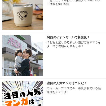
一息つこう！かわいい最新グッズやイベン
ト情報を毎日配信
関西のイオンモールで新発見！
子どもと楽しめる新しい遊び方をママライ
ター達が現地から最新リポ！
注目の人気マンガはコレだ！
ウォーカープラスで今一番読まれている話
題作をチェック!!