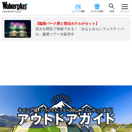
ニュース･連載
おでかけ情報
検 索
メニュー
【臨港パーク席と宿泊ホテルがセット】
花火を間近で堪能できる！「みなとみらいフェスティバ
ル」鑑賞ツアーを販売中