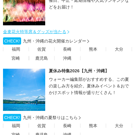
催日、中止・延期情報や人気ランキングな
どをお届け！
金麦花火特等席＆グッズが当たる
CHECK!
九州・沖縄の花火開催カレンダー
福岡
佐賀
長崎
熊本
大分
宮崎
鹿児島
沖縄
夏休み特集2026【九州・沖縄】
ウォーカー編集部がおすすめする、この夏
の楽しみ方を紹介。夏休みイベント＆おで
かけスポット情報が盛りだくさん！
CHECK!
九州・沖縄の夏祭りはこちら
福岡
佐賀
長崎
熊本
大分
宮崎
鹿児島
沖縄