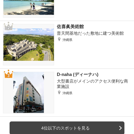
佐喜眞美術館
普天間基地だった敷地に建つ美術館
沖縄県
D-naha (ディーナハ)
大型書店がメインのアクセス便利な商
業施設
沖縄県
4位以下のスポットを見る