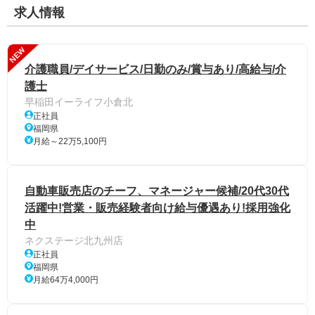
求人情報
NEW
介護職員/デイサービス/日勤のみ/賞与あり/高給与/介
護士
早稲田イーライフ小倉北
正社員
福岡県
月給～22万5,100円
自動車販売店のチーフ、マネージャー候補/20代30代
活躍中!営業・販売経験者向け給与優遇あり!採用強化
中
ネクステージ北九州店
正社員
福岡県
月給64万4,000円