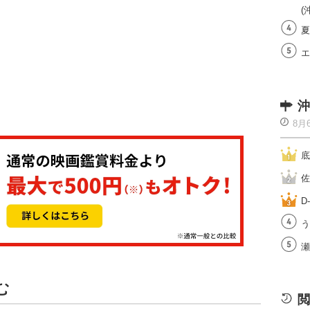
(
夏
エ
沖
8月
底
佐
D
う
瀬
む
閲