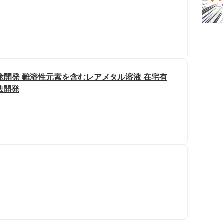
途開発 難溶性元素を含むレアメタル溶液 在宅有
法開発