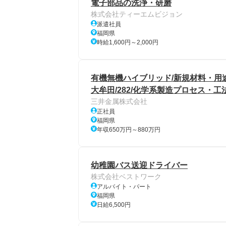
電子部品の洗浄・研磨
株式会社ティーエムビジョン
派遣社員
福岡県
時給1,600円～2,000円
有機無機ハイブリッド/新規材料・用
大牟田/282/化学系製造プロセス・工
三井金属株式会社
正社員
福岡県
年収650万円～880万円
幼稚園バス送迎ドライバー
株式会社ベストワーク
アルバイト・パート
福岡県
日給6,500円