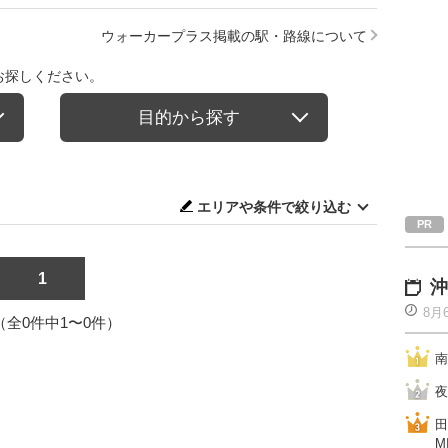
ウォーカープラス掲載の駅・路線について
お探しください。
目的から探す
エリアや条件で絞り込む
1
沖
8月
1（全0件中1〜0件）
南
夜
田
M