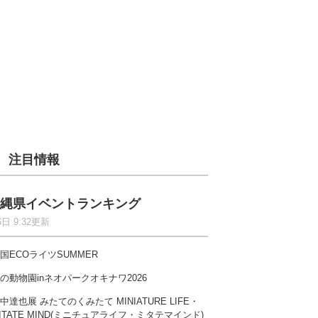
注目情報
縄県イベントランキング
6日 9:32更新
国ECOライツSUMMER
の動物園inネオパークオキナワ2026
中達也展 みたてのくみたて MINIATURE LIFE・
ITATE MIND(ミニチュアライフ・ミタテマインド)