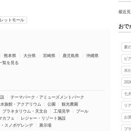
最近見
レットモール
おで
夏
熊本県
大分県
宮崎県
鹿児島県
沖縄県
ビ
一覧を見る
水
20
七
施設
テーマパーク・アミューズメントパーク
水族館・アクアリウム
公園
観光農園
リ
プラネタリウム・天文台
工場見学
プール
お
マカフェ
レジャー・リゾート施設
ー・スノボゲレンデ
展示場
プ