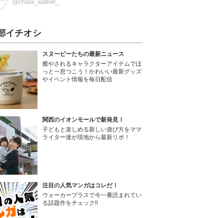
@chara_walker_
部イチオシ
スヌーピーたちの最新ニュース
癒やされるキャラクターアイテムでほ
っと一息つこう！かわいい最新グッズ
やイベント情報を毎日配信
関西のイオンモールで新発見！
子どもと楽しめる新しい遊び方をママ
ライター達が現地から最新リポ！
注目の人気マンガはコレだ！
ウォーカープラスで今一番読まれてい
る話題作をチェック!!