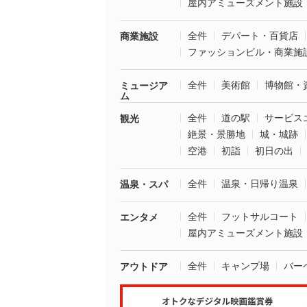
屋内アミューズメント施設
全件
デパート・百貨店
商業施設
ファッションビル・商業施
全件
美術館
博物館・
ミュージア
ム
全件
道の駅
サービス
観光
絶景・景勝地
城・城跡
空港
初詣
初日の出
全件
温泉・日帰り温泉
温泉・スパ
全件
フットサルコート
エンタメ
屋内アミューズメント施設
全件
キャンプ場
バー
アウトドア