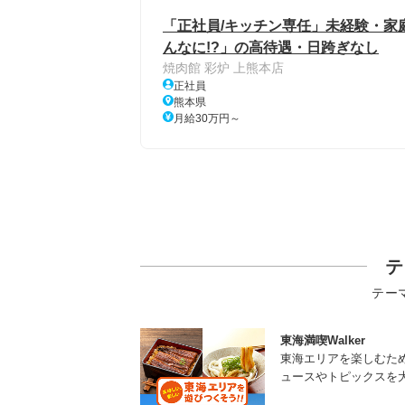
「正社員/キッチン専任」未経験・家
んなに!?」の高待遇・日跨ぎなし
焼肉館 彩炉 上熊本店
正社員
熊本県
月給30万円～
テ
テー
東海満喫Walker
東海エリアを楽しむた
ュースやトピックスを