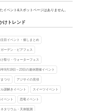
たイベント&スポットページはありません。
かけトレンド
の注目イベント・催しまとめ
アガーデン・ビアフェス
かけ祭り・ウォーターフェス
26年9月19日～23日の連休開催イベント
夕まつり
アジサイの見頃
アル謎解きイベント
スイーツイベント
酒イベント
恐竜イベント
ラネタリウム・天体観測