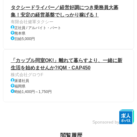
タクシードライバー／経営好調につき乗務員大募
集！安定の経営基盤でしっかり稼げる！
有限会社健軍タクシー
正社員 / アルバイト・パート
熊本県
日給5,000円
「カップル同室OK!」離れて暮らすより、一緒に新
生活を始めませんか?/QM・CAP450
株式会社グロウF
派遣社員
福岡県
時給1,400円～1,750円
Sponsored by
閲覧履歴