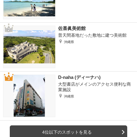
佐喜眞美術館
普天間基地だった敷地に建つ美術館
沖縄県
D-naha (ディーナハ)
大型書店がメインのアクセス便利な商
業施設
沖縄県
4位以下のスポットを見る