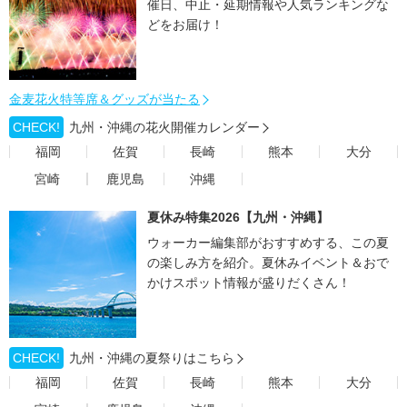
催日、中止・延期情報や人気ランキングな
どをお届け！
金麦花火特等席＆グッズが当たる
CHECK!
九州・沖縄の花火開催カレンダー
福岡
佐賀
長崎
熊本
大分
宮崎
鹿児島
沖縄
夏休み特集2026【九州・沖縄】
ウォーカー編集部がおすすめする、この夏
の楽しみ方を紹介。夏休みイベント＆おで
かけスポット情報が盛りだくさん！
CHECK!
九州・沖縄の夏祭りはこちら
福岡
佐賀
長崎
熊本
大分