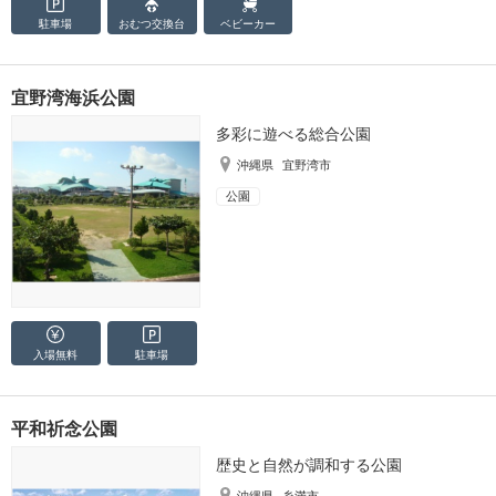
駐車場
おむつ
交換台
ベビーカー
宜野湾海浜公園
多彩に遊べる総合公園
沖縄県
宜野湾市
公園
入場無料
駐車場
平和祈念公園
歴史と自然が調和する公園
沖縄県
糸満市