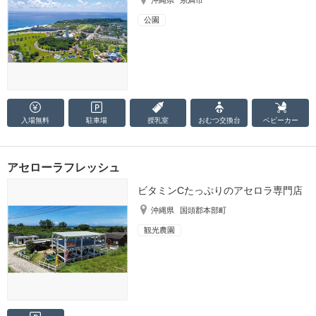
公園
入場無料
駐車場
授乳室
おむつ
交換台
ベビーカー
アセローラフレッシュ
ビタミンCたっぷりのアセロラ専門店
沖縄県
国頭郡本部町
観光農園