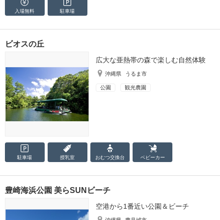
入場無料
駐車場
ビオスの丘
広大な亜熱帯の森で楽しむ自然体験
沖縄県
うるま市
公園
観光農園
駐車場
授乳室
おむつ
交換台
ベビーカー
豊崎海浜公園 美らSUNビーチ
空港から1番近い公園＆ビーチ