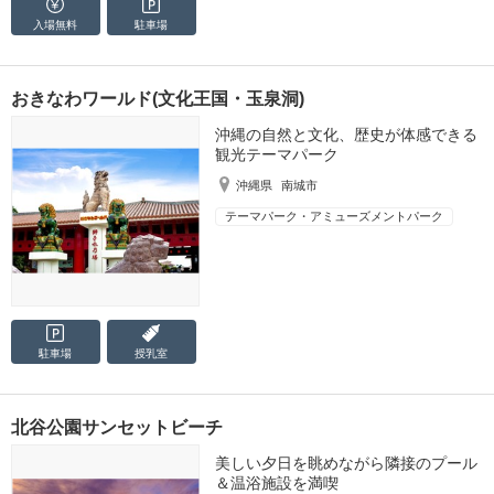
入場無料
駐車場
おきなわワールド(文化王国・玉泉洞)
沖縄の自然と文化、歴史が体感できる
観光テーマパーク
沖縄県
南城市
テーマパーク・アミューズメントパーク
駐車場
授乳室
北谷公園サンセットビーチ
美しい夕日を眺めながら隣接のプール
＆温浴施設を満喫