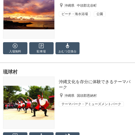
沖縄県
中頭郡北谷町
ビーチ・海水浴場
公園
入場無料
駐車場
おむつ
交換台
琉球村
沖縄文化を存分に体験できるテーマパ
ーク
沖縄県
国頭郡恩納村
テーマパーク・アミューズメントパーク