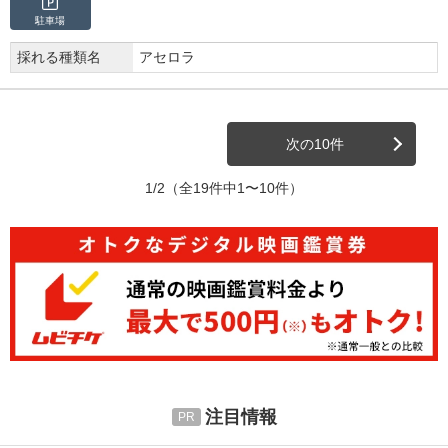
駐車場
採れる種類名
アセロラ
次の10件
1/2
（全19件中1〜10件）
注目情報