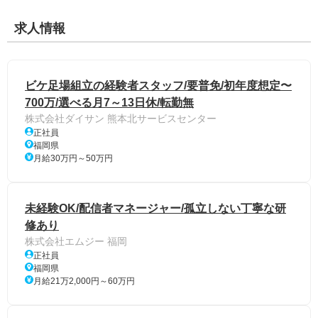
求人情報
ビケ足場組立の経験者スタッフ/要普免/初年度想定〜
700万/選べる月7～13日休/転勤無
株式会社ダイサン 熊本北サービスセンター
正社員
福岡県
月給30万円～50万円
未経験OK/配信者マネージャー/孤立しない丁寧な研
修あり
株式会社エムジー 福岡
正社員
福岡県
月給21万2,000円～60万円