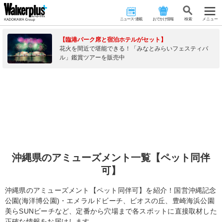
ニュース･連載
おでかけ情報
検 索
メニュー
【臨港パーク席と宿泊ホテルがセット】
花火を間近で堪能できる！「みなとみらいフェスティバ
ル」鑑賞ツアーを販売中
沖縄県のアミューズメント一覧【ペット同伴
可】
沖縄県のアミューズメント【ペット同伴可】を紹介！国営沖縄記念
公園(海洋博公園)・エメラルドビーチ、ビオスの丘、豊崎海浜公園
美らSUNビーチなど、定番から穴場まで各スポットに直接取材した
正確な情報をお届けします。