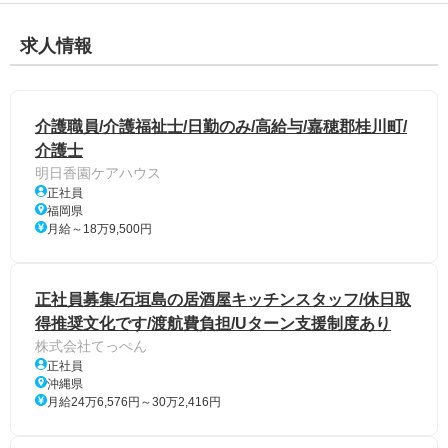
求人情報
介護職員/介護福祉士/日勤のみ/高給与/嘉穂郡桂川町/
介護士
明日香園ケアハウス
正社員
福岡県
月給～18万9,500円
正社員募集/石垣島の居酒屋キッチンスタッフ/休日取
得推奨文化です/渡航費負担/Uターン支援制度あり
株式会社てっぺん
正社員
沖縄県
月給24万6,576円～30万2,416円