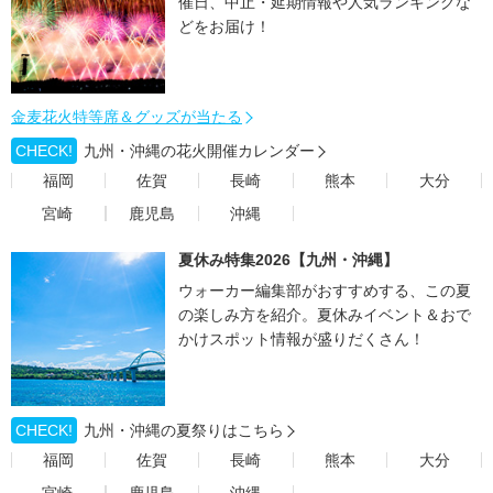
催日、中止・延期情報や人気ランキングな
どをお届け！
金麦花火特等席＆グッズが当たる
CHECK!
九州・沖縄の花火開催カレンダー
福岡
佐賀
長崎
熊本
大分
宮崎
鹿児島
沖縄
夏休み特集2026【九州・沖縄】
ウォーカー編集部がおすすめする、この夏
の楽しみ方を紹介。夏休みイベント＆おで
かけスポット情報が盛りだくさん！
CHECK!
九州・沖縄の夏祭りはこちら
福岡
佐賀
長崎
熊本
大分