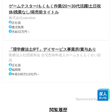
ゲームテスター/もくもく作業/20〜30代活躍/土日祝
休/残業なし/発売前タイトル
株式会社warabar
正社員
鹿児島県
月給32万円～
「理学療法士/PT」デイサービス事業所/賞与あり
医療法人社団親和会 住宅型有料老人ホームきんもくせい頴
田
正社員
福岡県
年収338万2,631円～
Sponsored by
閲覧履歴