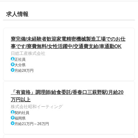
求人情報
寮完備/未経験者歓迎家電精密機械製造工場でのお仕
事です/寮費無料/女性活躍中/交通費支給/車通勤OK
日総工産株式会社
正社員
大分県
月給28万円
「有資格」調理師/給食委託/香春口三萩野駅/月給20
万円以上
株式会社昭和イーティング
契約社員
福岡県
月給21万円～26万円