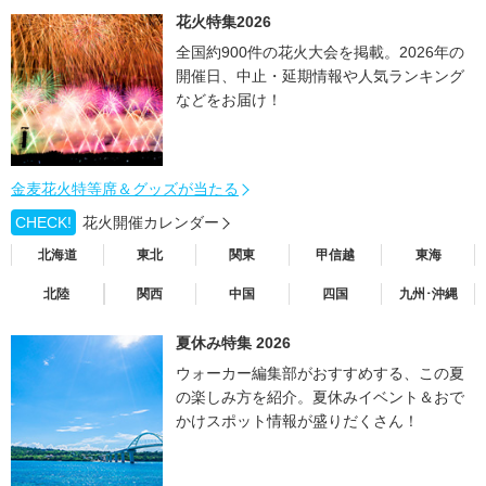
花火特集2026
全国約900件の花火大会を掲載。2026年の
開催日、中止・延期情報や人気ランキング
などをお届け！
金麦花火特等席＆グッズが当たる
CHECK!
花火開催カレンダー
北海道
東北
関東
甲信越
東海
北陸
関西
中国
四国
九州･沖縄
夏休み特集 2026
ウォーカー編集部がおすすめする、この夏
の楽しみ方を紹介。夏休みイベント＆おで
かけスポット情報が盛りだくさん！