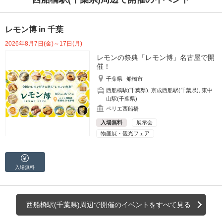
レモン博 in 千葉
2026年8月7日(金)～17日(月)
レモンの祭典「レモン博」名古屋で開
催！
千葉県
船橋市
西船橋駅(千葉県)
,
京成西船駅(千葉県)
,
東中
山駅(千葉県)
ペリエ西船橋
入場無料
展示会
物産展・観光フェア
入場無料
西船橋駅(千葉県)周辺で開催のイベントをすべて見る