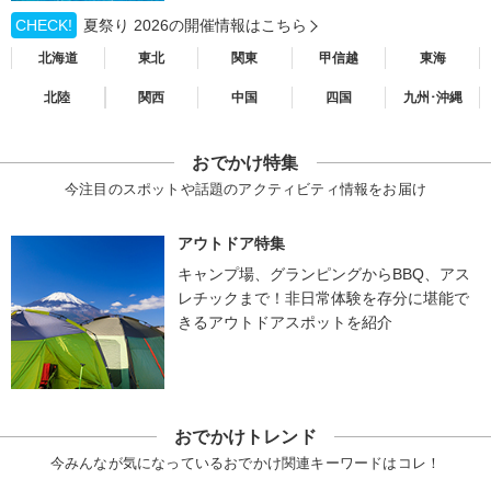
CHECK!
夏祭り 2026の開催情報はこちら
北海道
東北
関東
甲信越
東海
北陸
関西
中国
四国
九州･沖縄
おでかけ特集
今注目のスポットや話題のアクティビティ情報をお届け
アウトドア特集
キャンプ場、グランピングからBBQ、アス
レチックまで！非日常体験を存分に堪能で
きるアウトドアスポットを紹介
おでかけトレンド
今みんなが気になっているおでかけ関連キーワードはコレ！