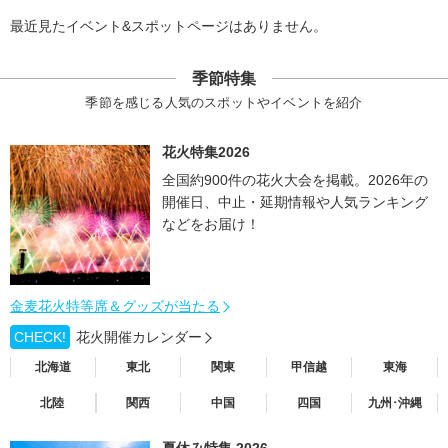
最近見たイベント&スポットページはありません。
季節特集
季節を感じる人気のスポットやイベントを紹介
花火特集2026
全国約900件の花火大会を掲載。2026年の
開催日、中止・延期情報や人気ランキング
などをお届け！
金麦花火特等席＆グッズが当たる
CHECK!
花火開催カレンダー
北海道
東北
関東
甲信越
東海
北陸
関西
中国
四国
九州･沖縄
夏休み特集 2026