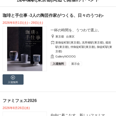
珈琲と手仕事 -3人の陶芸作家がつくる、日々のうつわ-
2026年8月1日(土)～29日(土)
一杯の時間を、うつわで選ぶ。
東京都
台東区
新御徒町駅(東京都)
,
浅草橋駅(東京都)
,
蔵前
駅(東京都)
,
仲御徒町駅(東京都)
,
御徒町駅(東
京都)
GalleryNOOOG
入場無料
展示会
入場無料
ファミフェス2026
2026年8月26日(水)
自由に着こなす、新しいファミマ