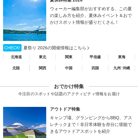
ウォーカー編集部がおすすめする、この夏
の楽しみ方を紹介。夏休みイベント＆おで
かけスポット情報が盛りだくさん！
CHECK!
夏祭り 2026の開催情報はこちら
北海道
東北
関東
甲信越
東海
北陸
関西
中国
四国
九州･沖縄
おでかけ特集
今注目のスポットや話題のアクティビティ情報をお届け
アウトドア特集
キャンプ場、グランピングからBBQ、アス
レチックまで！非日常体験を存分に堪能で
きるアウトドアスポットを紹介