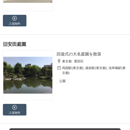
入場無料
旧安田庭園
回遊式の大名庭園を散策
東京都
墨田区
両国駅(東京都)
,
蔵前駅(東京都)
,
浅草橋駅(東
京都)
公園
入場無料