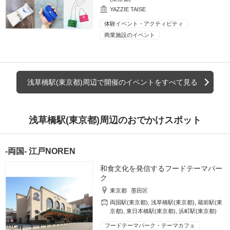
YAZZIE TAISE
体験イベント・アクティビティ
商業施設のイベント
浅草橋駅(東京都)周辺で開催のイベントをすべて見る
浅草橋駅(東京都)周辺のおでかけスポット
-両国- 江戸NOREN
和食文化を発信するフードテーマパー
ク
東京都
墨田区
両国駅(東京都)
,
浅草橋駅(東京都)
,
蔵前駅(東
京都)
,
東日本橋駅(東京都)
,
浜町駅(東京都)
フードテーマパーク・テーマカフェ