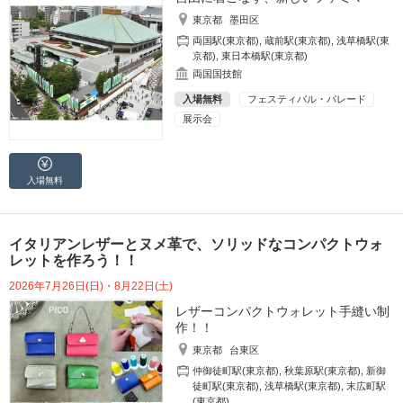
東京都
墨田区
両国駅(東京都)
,
蔵前駅(東京都)
,
浅草橋駅(東
京都)
,
東日本橋駅(東京都)
両国国技館
入場無料
フェスティバル・パレード
展示会
入場無料
イタリアンレザーとヌメ革で、ソリッドなコンパクトウォ
レットを作ろう！！
2026年7月26日(日)・8月22日(土)
レザーコンパクトウォレット手縫い制
作！！
東京都
台東区
仲御徒町駅(東京都)
,
秋葉原駅(東京都)
,
新御
徒町駅(東京都)
,
浅草橋駅(東京都)
,
末広町駅
(東京都)