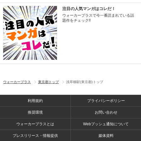
注目の人気マンガはコレだ！
ウォーカープラスで今一番読まれている話
題作をチェック!!
ウォーカープラス
東京都トップ
浅草橋駅(東京都)トップ
利用規約
プライバシーポリシー
推奨環境
お問い合わせ
ウォーカープラスとは
Webプッシュ通知について
プレスリリース・情報提供
媒体資料