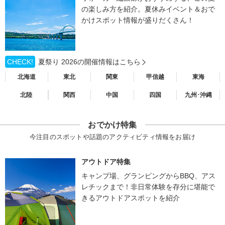
の楽しみ方を紹介。夏休みイベント＆おで
かけスポット情報が盛りだくさん！
CHECK!
夏祭り 2026の開催情報はこちら
北海道
東北
関東
甲信越
東海
北陸
関西
中国
四国
九州･沖縄
おでかけ特集
今注目のスポットや話題のアクティビティ情報をお届け
アウトドア特集
キャンプ場、グランピングからBBQ、アス
レチックまで！非日常体験を存分に堪能で
きるアウトドアスポットを紹介