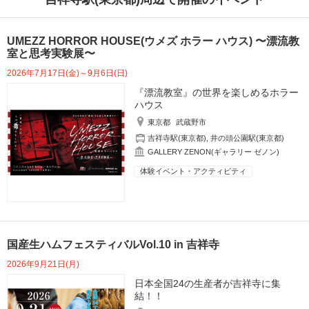
UMEZZ HORROR HOUSE(ウメズ ホラー ハウス) 〜漂流教
室と思考実験展〜
2026年7月17日(金)～9月6日(日)
『漂流教室』の世界を楽しめるホラー
ハウス
東京都
武蔵野市
吉祥寺駅(東京都)
,
井の頭公園駅(東京都)
GALLERY ZENON(ギャラリー ゼノン)
体験イベント・アクティビティ
国産生ハムフェスティバルVol.10 in 吉祥寺
2026年9月21日(月)
日本全国24の生産者が吉祥寺に集
結！！