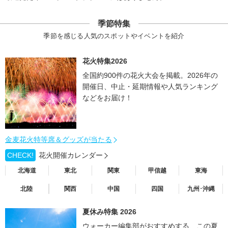
季節特集
季節を感じる人気のスポットやイベントを紹介
花火特集2026
全国約900件の花火大会を掲載。2026年の
開催日、中止・延期情報や人気ランキング
などをお届け！
金麦花火特等席＆グッズが当たる
CHECK!
花火開催カレンダー
北海道
東北
関東
甲信越
東海
北陸
関西
中国
四国
九州･沖縄
夏休み特集 2026
ウォーカー編集部がおすすめする、この夏