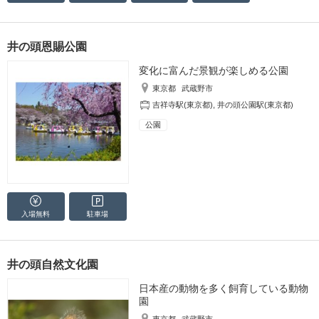
井の頭恩賜公園
変化に富んだ景観が楽しめる公園
東京都
武蔵野市
吉祥寺駅(東京都)
,
井の頭公園駅(東京都)
公園
入場無料
駐車場
井の頭自然文化園
日本産の動物を多く飼育している動物
園
東京都
武蔵野市