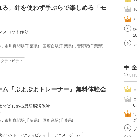
れる。針を使わず手ぶらで楽しめる「モ
T
万
絶
マスコット作り
2
市
ジ
)
,
市川真間駅(千葉県)
,
国府台駅(千葉県)
,
菅野駅(千葉県)
アクティビティ
全
8月
ーム『ぷよぷよトレーナー』無料体験会
日
コ
Ci
まで楽しめる最新脳活体験！
市
ワ
グ
)
,
市川真間駅(千葉県)
,
国府台駅(千葉県)
ブ
験イベント・アクティビティ
アニメ・ゲーム