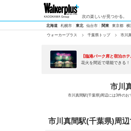
次の楽しいが見つかる。
北海道
札幌市
東北
仙台市
関東
東京都
横
ウォーカープラス
千葉県トップ
市川真
【臨港パーク席と宿泊ホテ
花火を間近で堪能できる！
市川真
市川真間駅(千葉県)周辺には3件の
市川真間駅(千葉県)周