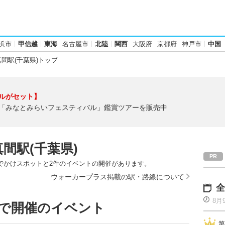
浜市
甲信越
東海
名古屋市
北陸
関西
大阪府
京都府
神戸市
中国
間駅(千葉県)トップ
ルがセット】
「みなとみらいフェスティバル」鑑賞ツアーを販売中
間駅(千葉県)
おでかけスポットと2件のイベントの開催があります。
ウォーカープラス掲載の駅・路線について
全
8月
辺で開催のイベント
第