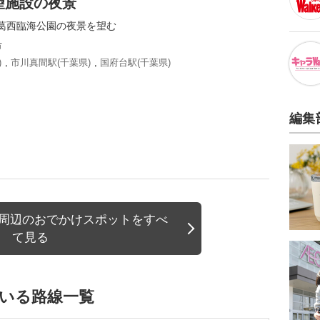
望施設の夜景
葛西臨海公園の夜景を望む
市
)
,
市川真間駅(千葉県)
,
国府台駅(千葉県)
編集
)周辺のおでかけスポットをすべ
て見る
ている路線一覧