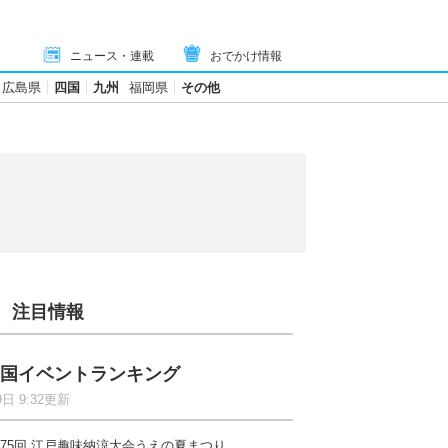
ニュース・連載
おでかけ情報
広島県
四国
九州
福岡県
その他
注目情報
国イベントランキング
9日 9:32更新
75回 江戸趣味納涼大会うえの夏まつり