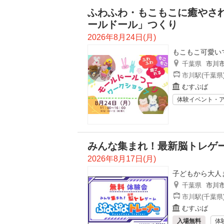
ふわふわ・もこもこに癒やさ
ールドール」つくり
2026年8月24日(月)
もこもこ可愛い
千葉県
市川
市川駅(千葉県
むすぶば
体験イベント・
みんな集まれ！最新脳トレゲ
2026年8月17日(月)
子どもから大人
千葉県
市川
市川駅(千葉県
むすぶば
入場無料
体