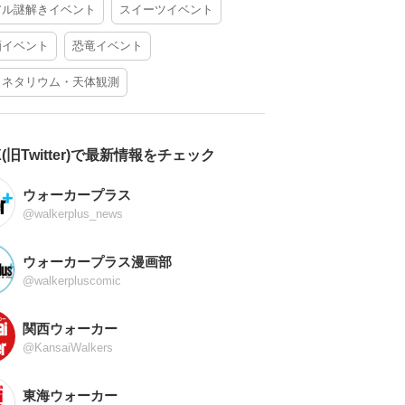
アル謎解きイベント
スイーツイベント
酒イベント
恐竜イベント
ラネタリウム・天体観測
X(旧Twitter)で最新情報をチェック
ウォーカープラス
@walkerplus_news
ウォーカープラス漫画部
@walkerpluscomic
関西ウォーカー
@KansaiWalkers
東海ウォーカー