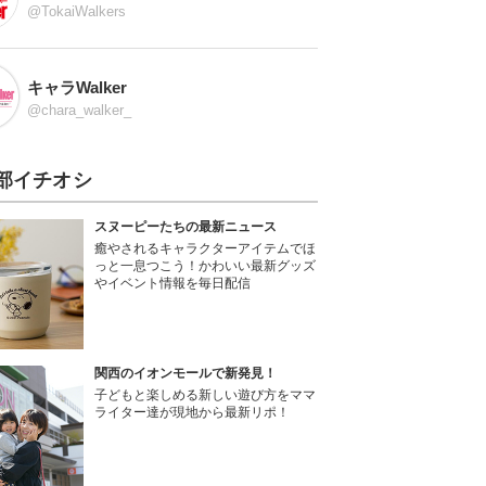
@TokaiWalkers
キャラWalker
@chara_walker_
部イチオシ
スヌーピーたちの最新ニュース
癒やされるキャラクターアイテムでほ
っと一息つこう！かわいい最新グッズ
やイベント情報を毎日配信
関西のイオンモールで新発見！
子どもと楽しめる新しい遊び方をママ
ライター達が現地から最新リポ！