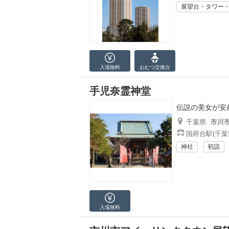
展望台・タワー
入場無料
おむつ
交換台
手児奈霊神堂
伝説の美女が安
千葉県
市川
国府台駅(千葉
神社
初詣
入場無料