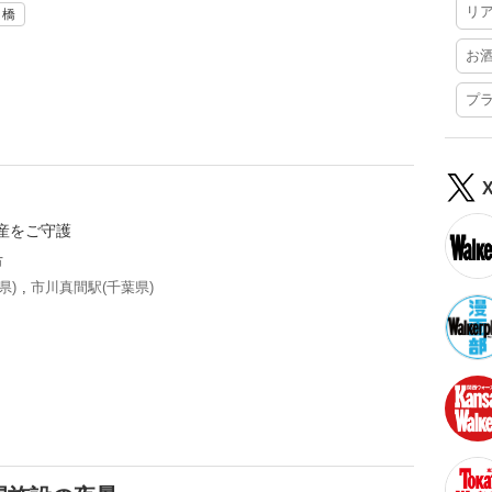
リ
・橋
お
プ
産をご守護
市
県)
,
市川真間駅(千葉県)