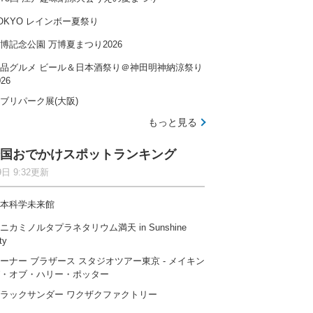
OKYO レインボー夏祭り
博記念公園 万博夏まつり2026
品グルメ ビール＆日本酒祭り＠神田明神納涼祭り
026
ブリパーク展(大阪)
もっと見る
国おでかけスポットランキング
9日 9:32更新
本科学未来館
ニカミノルタプラネタリウム満天 in Sunshine
ty
ーナー ブラザース スタジオツアー東京 ‐ メイキン
・オブ・ハリー・ポッター
ラックサンダー ワクザクファクトリー