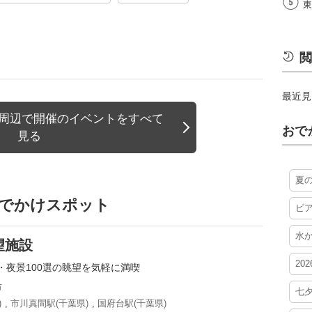
東
閲
最近見
)周辺で開催のイベントをすべて
おで
見る
夏
おでかけスポット
ビ
水
望施設
20
・夜景100選の眺望を気軽に満喫
市
七
)
,
市川真間駅(千葉県)
,
国府台駅(千葉県)