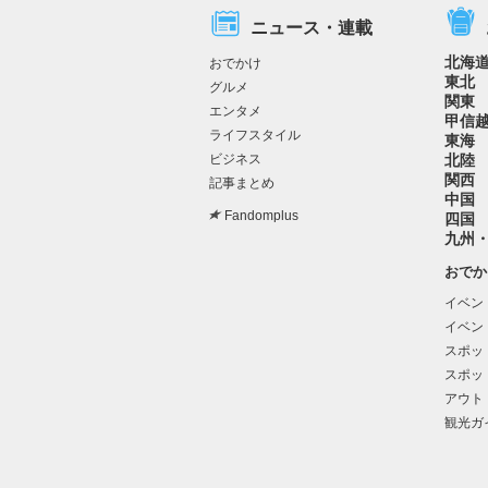
ニュース・連載
北海
おでかけ
東北
グルメ
関東
エンタメ
甲信
ライフスタイル
東海
ビジネス
北陸
関西
記事まとめ
中国
Fandomplus
四国
九州
おでか
イベン
イベン
スポッ
スポッ
アウト
観光ガ