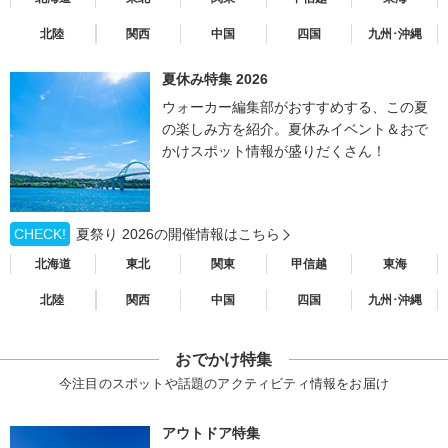
北陸
関西
中国
四国
九州･沖縄
夏休み特集 2026
ウォーカー編集部がおすすめする、この夏
の楽しみ方を紹介。夏休みイベント＆おで
かけスポット情報が盛りだくさん！
CHECK!
夏祭り 2026の開催情報はこちら
北海道
東北
関東
甲信越
東海
北陸
関西
中国
四国
九州･沖縄
おでかけ特集
今注目のスポットや話題のアクティビティ情報をお届け
アウトドア特集