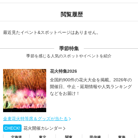
閲覧履歴
最近見たイベント&スポットページはありません。
季節特集
季節を感じる人気のスポットやイベントを紹介
花火特集2026
全国約900件の花火大会を掲載。2026年の
開催日、中止・延期情報や人気ランキング
などをお届け！
金麦花火特等席＆グッズが当たる
CHECK!
花火開催カレンダー
北海道
東北
関東
甲信越
東海