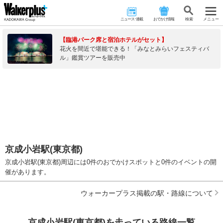
ニュース･連載
おでかけ情報
検 索
メニュー
【臨港パーク席と宿泊ホテルがセット】
花火を間近で堪能できる！「みなとみらいフェスティバ
ル」鑑賞ツアーを販売中
京成小岩駅(東京都)
京成小岩駅(東京都)周辺には0件のおでかけスポットと0件のイベントの開
催があります。
ウォーカープラス掲載の駅・路線について
京成小岩駅(東京都)を走っている路線一覧