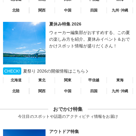
北陸
関西
中国
四国
九州･沖縄
夏休み特集 2026
ウォーカー編集部がおすすめする、この夏
の楽しみ方を紹介。夏休みイベント＆おで
かけスポット情報が盛りだくさん！
CHECK!
夏祭り 2026の開催情報はこちら
北海道
東北
関東
甲信越
東海
北陸
関西
中国
四国
九州･沖縄
おでかけ特集
今注目のスポットや話題のアクティビティ情報をお届け
アウトドア特集