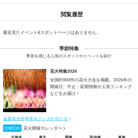
閲覧履歴
最近見たイベント&スポットページはありません。
季節特集
季節を感じる人気のスポットやイベントを紹介
花火特集2026
全国約900件の花火大会を掲載。2026年の
開催日、中止・延期情報や人気ランキング
などをお届け！
金麦花火特等席＆グッズが当たる
CHECK!
花火開催カレンダー
北海道
東北
関東
甲信越
東海