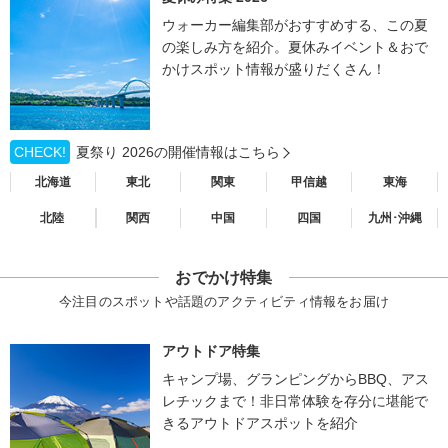
ウォーカー編集部がおすすめする、この夏
の楽しみ方を紹介。夏休みイベント＆おで
かけスポット情報が盛りだくさん！
CHECK!
夏祭り 2026の開催情報はこちら
北海道
東北
関東
甲信越
東海
北陸
関西
中国
四国
九州･沖縄
おでかけ特集
今注目のスポットや話題のアクティビティ情報をお届け
アウトドア特集
キャンプ場、グランピングからBBQ、アス
レチックまで！非日常体験を存分に堪能で
きるアウトドアスポットを紹介