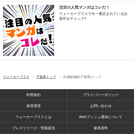
注目の人気マンガはコレだ！
ウォーカープラスで今一番読まれている話
題作をチェック!!
ウォーカープラス
千葉県トップ
京成船橋駅(千葉県)トップ
利用規約
プライバシーポリシー
推奨環境
お問い合わせ
ウォーカープラスとは
Webプッシュ通知について
プレスリリース・情報提供
媒体資料