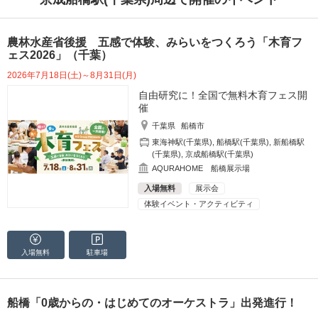
農林水産省後援 五感で体験、みらいをつくろう「木育フ
ェス2026」（千葉）
2026年7月18日(土)～8月31日(月)
自由研究に！全国で無料木育フェス開
催
千葉県
船橋市
東海神駅(千葉県)
,
船橋駅(千葉県)
,
新船橋駅
(千葉県)
,
京成船橋駅(千葉県)
AQURAHOME 船橋展示場
入場無料
展示会
体験イベント・アクティビティ
入場無料
駐車場
船橋「0歳からの・はじめてのオーケストラ」出発進行！