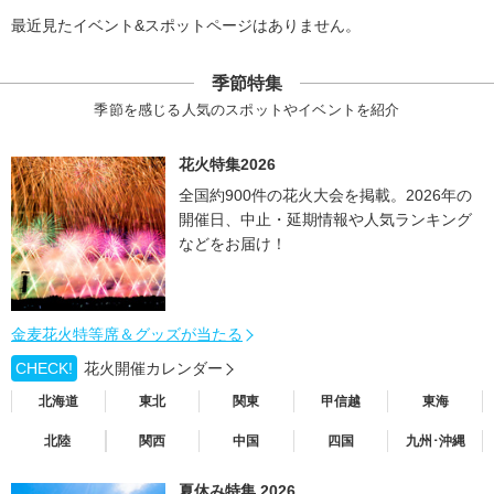
最近見たイベント&スポットページはありません。
季節特集
季節を感じる人気のスポットやイベントを紹介
花火特集2026
全国約900件の花火大会を掲載。2026年の
開催日、中止・延期情報や人気ランキング
などをお届け！
金麦花火特等席＆グッズが当たる
CHECK!
花火開催カレンダー
北海道
東北
関東
甲信越
東海
北陸
関西
中国
四国
九州･沖縄
夏休み特集 2026