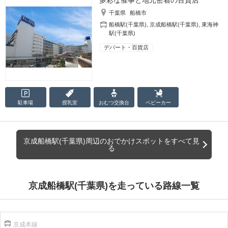
多彩な催事と地元密着の百貨店
千葉県
船橋市
船橋駅(千葉県)
,
京成船橋駅(千葉県)
,
東海神
駅(千葉県)
デパート・百貨店
駐車場
授乳室
おむつ
交換台
ベビーカー
京成船橋駅(千葉県)周辺のおでかけスポットをすべて見
る
京成船橋駅(千葉県)を走っている路線一覧
京成本線