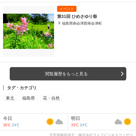
第31回 ひめさゆり祭
福島県南会津郡南会津町
閲覧履歴をもっと見る
タグ・カテゴリ
東北
福島県
花・自然
今日
明日
36℃
24℃
33℃
24℃
天気情報提供元：株式会社ライフビジネスウェザー