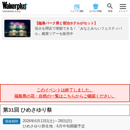
ニュース･連載
おでかけ情報
検 索
メニュー
【臨港パーク席と宿泊ホテルがセット】
花火を間近で堪能できる！「みなとみらいフェスティバ
ル」鑑賞ツアーを販売中
このイベントは終了しました。
福島県の花・自然の一覧はこちらからご確認ください。
第31回 ひめさゆり祭
2026年6月13日(土)～28日(日)
開催期間
ひめさゆり群生地：6月中旬開園予定