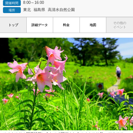
8:00～16:00
開催時間
東北
福島県
高清水自然公園
場所
その他の
トップ
詳細データ
料金
地図
イベント