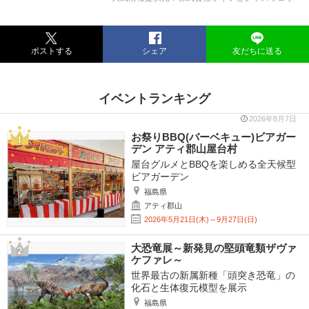
ポストする
シェア
友だちに送る
イベントランキング
2026年8月7日
お祭りBBQ(バーベキュー)ビアガー
デン アティ郡山屋台村
屋台グルメとBBQを楽しめる全天候型
ビアガーデン
福島県
アティ郡山
2026年5月21日(木)～9月27日(日)
大恐竜展～新発見の堅頭竜類ザヴァ
ケファレ～
世界最古の新属新種「頭突き恐竜」の
化石と生体復元模型を展示
福島県