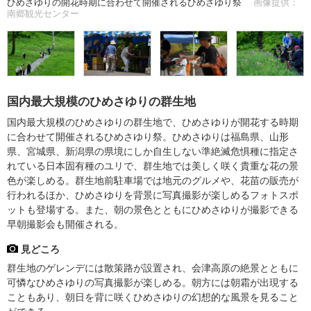
ひめさゆりの開花時期に合わせて開催されるひめさゆり祭
画像提供：
南郷観光センター
国内最大規模のひめさゆりの群生地
国内最大規模のひめさゆりの群生地で、ひめさゆりが開花する時期
に合わせて開催されるひめさゆり祭。ひめさゆりは福島県、山形
県、宮城県、新潟県の県境にしか自生しない準絶滅危惧種に指定さ
れている日本固有種のユリで、群生地では美しく咲く貴重な花の景
色が楽しめる。群生地前駐車場では地元のグルメや、花苗の販売が
行われるほか、ひめさゆりを背景に写真撮影が楽しめるフォトスポ
ットも登場する。また、朝の景色とともにひめさゆりが撮影できる
早朝撮影会も開催される。
見どころ
群生地のゲレンデには散策路が設置され、会津高原の絶景とともに
可憐なひめさゆりの写真撮影が楽しめる。朝方には朝霜が出現する
こともあり、朝日を背に咲くひめさゆりの幻想的な風景を見ること