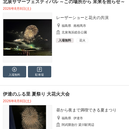
北泉サマーフェスティバル ～この場所から 未来を照らせ～
2026年8月8日(土)
レーザーショーと花火の共演
福島県
南相馬市
北泉海浜総合公園
入場無料
花火
入場無料
駐車場
伊達のふる里 夏祭り 大花火大会
2026年8月8日(土)
昼から夜まで満喫できる夏まつり
福島県
伊達市
阿武隈急行 梁川駅周辺