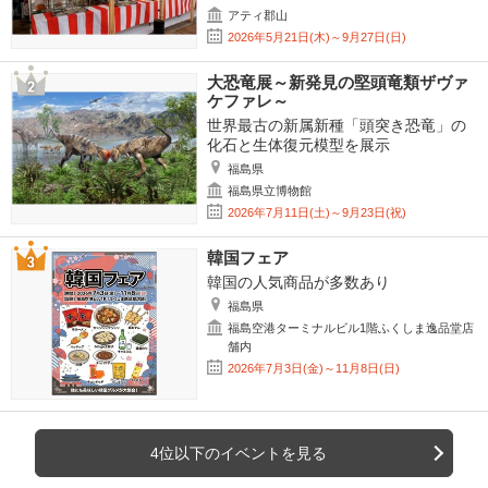
アティ郡山
2026年5月21日(木)～9月27日(日)
大恐竜展～新発見の堅頭竜類ザヴァ
ケファレ～
世界最古の新属新種「頭突き恐竜」の
化石と生体復元模型を展示
福島県
福島県立博物館
2026年7月11日(土)～9月23日(祝)
韓国フェア
韓国の人気商品が多数あり
福島県
福島空港ターミナルビル1階ふくしま逸品堂店
舗内
2026年7月3日(金)～11月8日(日)
4位以下のイベントを見る