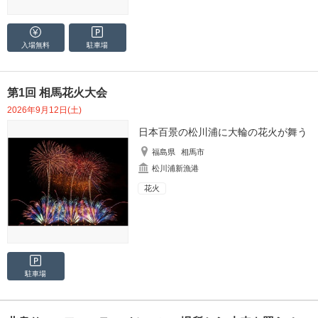
入場無料
駐車場
第1回 相馬花火大会
2026年9月12日(土)
日本百景の松川浦に大輪の花火が舞う
福島県
相馬市
松川浦新漁港
花火
駐車場