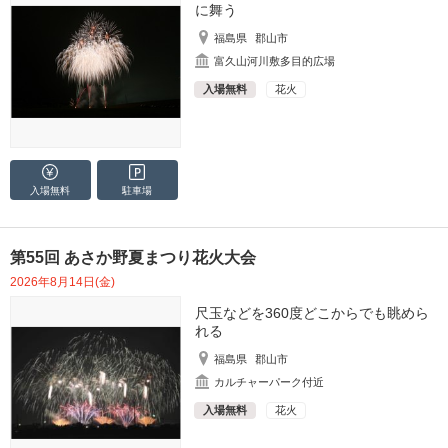
に舞う
福島県
郡山市
富久山河川敷多目的広場
入場無料
花火
入場無料
駐車場
第55回 あさか野夏まつり花火大会
2026年8月14日(金)
尺玉などを360度どこからでも眺めら
れる
福島県
郡山市
カルチャーパーク付近
入場無料
花火