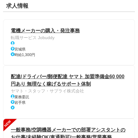
求人情報
電機メーカーの購入・発注事務
転職サービス Jobuddy
宮城県
時給1,300円
配達/ドライバー/郵便配達 ヤマト 加盟準備金60 000
円あり 無理なく稼げるサポート体制
ヤマト・スタッフ・サプライ株式会社
業務委託
岩手県
NEW
一般事務/空調機器メーカーでの部署アシスタントの
お仕事/未経験OK/車通勤可/一般事務/営業事務