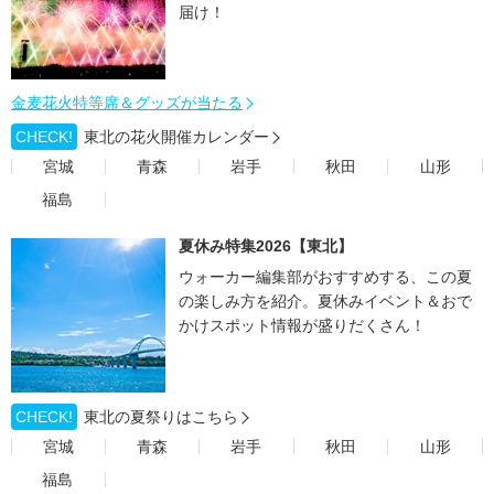
届け！
金麦花火特等席＆グッズが当たる
CHECK!
東北の花火開催カレンダー
宮城
青森
岩手
秋田
山形
福島
夏休み特集2026【東北】
ウォーカー編集部がおすすめする、この夏
の楽しみ方を紹介。夏休みイベント＆おで
かけスポット情報が盛りだくさん！
CHECK!
東北の夏祭りはこちら
宮城
青森
岩手
秋田
山形
福島