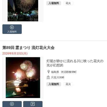
入場無料
花火
入場無料
第89回 霊まつり 流灯花火大会
2026年8月10日(月)
灯籠が静かに流れる川に映った花火の
光が幻想的
福島県
河沼郡柳津町
只見川河畔
入場無料
花火