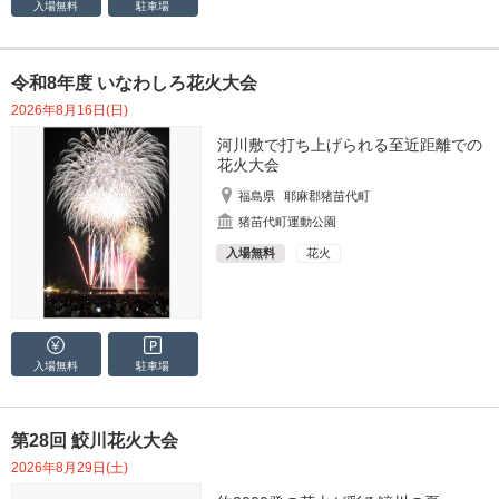
入場無料
駐車場
令和8年度 いなわしろ花火大会
2026年8月16日(日)
河川敷で打ち上げられる至近距離での
花火大会
福島県
耶麻郡猪苗代町
猪苗代町運動公園
入場無料
花火
入場無料
駐車場
第28回 鮫川花火大会
2026年8月29日(土)