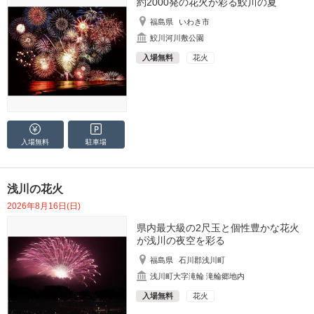
約2000発の花火が彩る鮫川の夏
福島県
いわき市
鮫川河川敷公園
入場無料
花火
入場無料
駐車場
浅川の花火
2026年8月16日(日)
県内最大級の2尺玉と個性豊かな花火
が浅川の夜空を彩る
福島県
石川郡浅川町
浅川町大字滝輪 滝輪郷地内
入場無料
花火