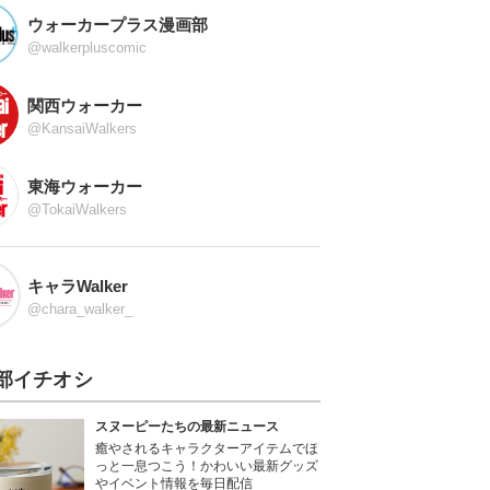
ウォーカープラス漫画部
@walkerpluscomic
関西ウォーカー
@KansaiWalkers
東海ウォーカー
@TokaiWalkers
キャラWalker
@chara_walker_
部イチオシ
スヌーピーたちの最新ニュース
癒やされるキャラクターアイテムでほ
っと一息つこう！かわいい最新グッズ
やイベント情報を毎日配信