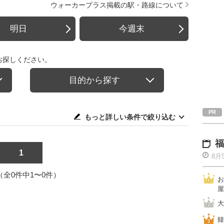
ウォーカープラス掲載の駅・路線について
明日
今週末
お探しください。
目的から探す
もっと詳しい条件で絞り込む
福
1
8月
1（全0件中1〜0件）
お
屋
大
韓