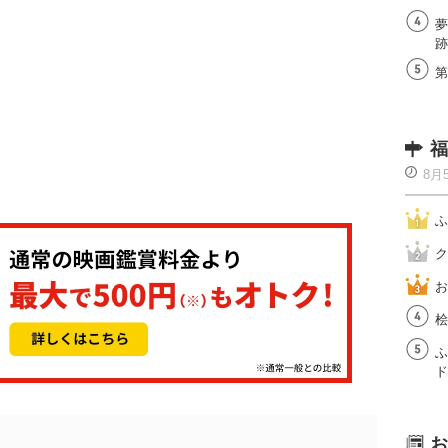
夢
跡
第
福
8月
ふ
ク
お
桧
ふ
ド
お