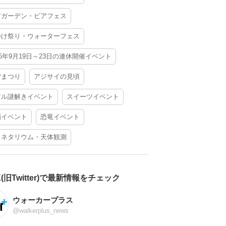
アガーデン・ビアフェス
かけ祭り・ウォーターフェス
26年9月19日～23日の連休開催イベント
夕まつり
アジサイの見頃
アル謎解きイベント
スイーツイベント
酒イベント
恐竜イベント
ラネタリウム・天体観測
X(旧Twitter)で最新情報をチェック
ウォーカープラス
@walkerplus_news