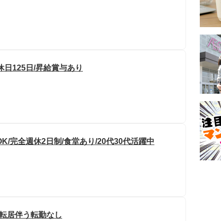
休日125日/昇給賞与あり
/完全週休2日制/食堂あり/20代30代活躍中
場転居伴う転勤なし