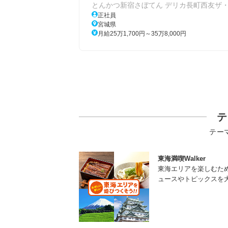
とんかつ新宿さぼてん デリカ長町西友ザ
正社員
宮城県
月給25万1,700円～35万8,000円
テ
テー
東海満喫Walker
東海エリアを楽しむた
ュースやトピックスを