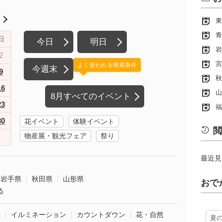
月
東
青
日
今日
明日
岩
2
宮
よく使われる検索条件
今週末
9
秋
16
山
8月すべてのイベント
23
福
30
花イベント
体験イベント
閲
物産展・観光フェア
祭り
最近見
岩手県
秋田県
山形県
おで
る
葉
イルミネーション
カウントダウン
花・自然
夏