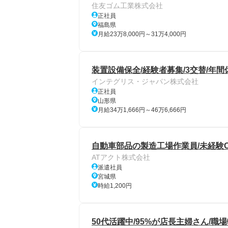
住友ゴム工業株式会社
正社員
福島県
月給23万8,000円～31万4,000円
装置設備保全/経験者募集/3交替/年間
インテグリス・ジャパン株式会社
正社員
山形県
月給34万1,666円～46万6,666円
自動車部品の製造工場作業員/未経験OK
ATアクト株式会社
派遣社員
宮城県
時給1,200円
50代活躍中/95%が店長主婦さん/職