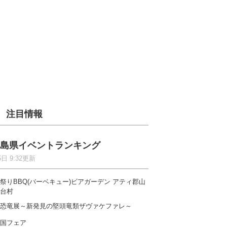
注目情報
島県イベントランキング
5日 9:32更新
祭りBBQ(バーベキュー)ビアガーデン アティ郡山
台村
恐竜展～新発見の堅頭竜類ザヴァケファレ～
国フェア