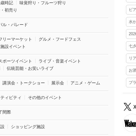
・歳時記
味覚狩り・フルーツ狩り
ビ
袋・初売り
水
バル・パレード
20
フリーマーケット
グルメ・フードフェス
七
業施設イベント
リ
スポーツイベント
ライブ・音楽イベント
劇
伝統芸能・お笑いライブ
お
プ
講演会・トークショー
展示会
アニメ・ゲーム
クティビティ
その他のイベント
了間際
施設
ショッピング施設