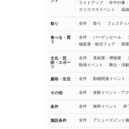
ント
ライトアップ
年中行事
クリスマスイベント
福
全件
祭り
フェスティ
祭り
全件
バーゲンセール
食べる・買
う
物産展・観光フェア
商
全件
美術展・博物展
文化・芸
術・スポー
映画イベント
舞台・演
ツ
全件
動物関連イベント
趣味・生活
全件
体験イベント・ア
その他
全件
無料イベント
終
条件
全件
アミューズメント
施設条件