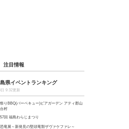
注目情報
島県イベントランキング
8日 9:32更新
祭りBBQ(バーベキュー)ビアガーデン アティ郡山
台村
57回 福島わらじまつり
恐竜展～新発見の堅頭竜類ザヴァケファレ～