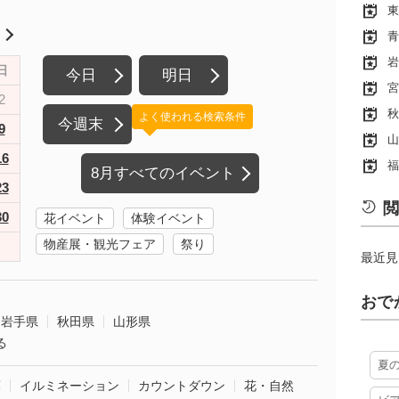
東
月
青
岩
日
今日
明日
宮
2
秋
よく使われる検索条件
今週末
9
山
16
福
8月すべてのイベント
23
閲
30
花イベント
体験イベント
物産展・観光フェア
祭り
最近見
おで
岩手県
秋田県
山形県
る
夏
葉
イルミネーション
カウントダウン
花・自然