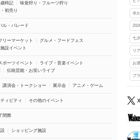
ビ
・歳時記
味覚狩り・フルーツ狩り
袋・初売り
水
バル・パレード
20
七
フリーマーケット
グルメ・フードフェス
業施設イベント
リ
スポーツイベント
ライブ・音楽イベント
お
劇
伝統芸能・お笑いライブ
プ
講演会・トークショー
展示会
アニメ・ゲーム
クティビティ
その他のイベント
了間際
施設
ショッピング施設