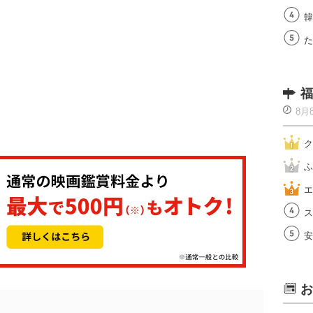
韓
た
福
8月
ク
ふ
エ
ス
安
お