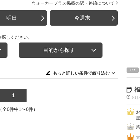
ウォーカープラス掲載の駅・路線について
明日
今週末
お探しください。
目的から探す
もっと詳しい条件で絞り込む
福
1
8月
1（全0件中1〜0件）
お
屋
第
大