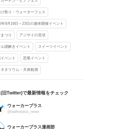
アガーデン・ビアフェス
かけ祭り・ウォーターフェス
26年9月19日～23日の連休開催イベント
夕まつり
アジサイの見頃
アル謎解きイベント
スイーツイベント
酒イベント
恐竜イベント
ラネタリウム・天体観測
X(旧Twitter)で最新情報をチェック
ウォーカープラス
@walkerplus_news
ウォーカープラス漫画部