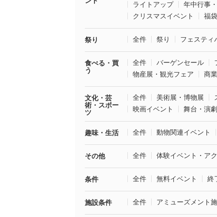
ント
ライトアップ
年中行事
クリスマスイベント
福
全件
祭り
フェスティ
祭り
全件
バーゲンセール
食べる・買
う
物産展・観光フェア
商
全件
美術展・博物展
文化・芸
術・スポー
映画イベント
舞台・演
ツ
全件
動物関連イベント
趣味・生活
全件
体験イベント・ア
その他
全件
無料イベント
終
条件
全件
アミューズメント
施設条件