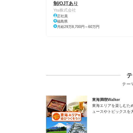
制/OJTあり
Yts株式会社
正社員
福島県
月給29万8,700円～60万円
テ
テー
東海満喫Walker
東海エリアを楽しむた
ュースやトピックスを