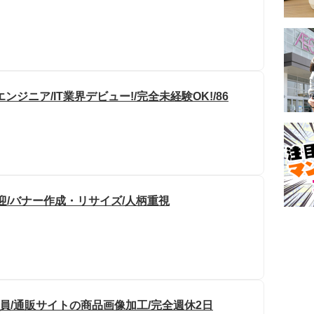
ジニア/IT業界デビュー!/完全未経験OK!/86
迎/バナー作成・リサイズ/人柄重視
員/通販サイトの商品画像加工/完全週休2日