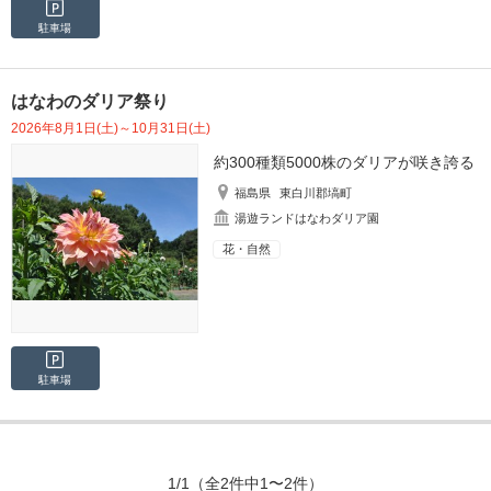
駐車場
はなわのダリア祭り
2026年8月1日(土)～10月31日(土)
約300種類5000株のダリアが咲き誇る
福島県
東白川郡塙町
湯遊ランドはなわダリア園
花・自然
駐車場
1/1
（全2件中1〜2件）