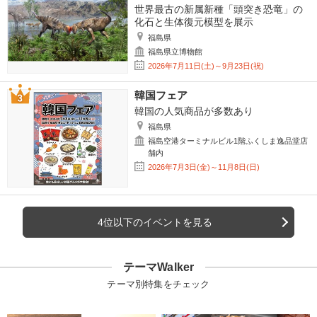
世界最古の新属新種「頭突き恐竜」の
化石と生体復元模型を展示
福島県
福島県立博物館
2026年7月11日(土)～9月23日(祝)
韓国フェア
韓国の人気商品が多数あり
福島県
福島空港ターミナルビル1階ふくしま逸品堂店
舗内
2026年7月3日(金)～11月8日(日)
4位以下のイベントを見る
テーマWalker
テーマ別特集をチェック