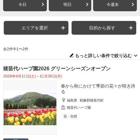
今日
明日
今週末
エリアを選択
目的から探す
全2件中1〜2件
もっと詳しい条件で絞り込む
猪苗代ハーブ園2026 グリーンシーズンオープン
2026年4月11日(土)～11月30日(月)
春から秋にかけて季節の花々が咲き誇
る
福島県
耶麻郡猪苗代町
猪苗代ハーブ園
花・自然