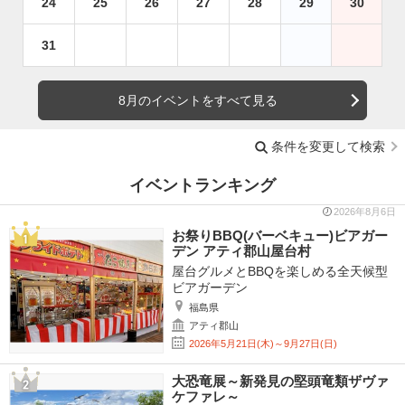
24
25
26
27
28
29
30
31
8月のイベントをすべて見る
条件を変更して検索
イベントランキング
2026年8月6日
お祭りBBQ(バーベキュー)ビアガー
デン アティ郡山屋台村
屋台グルメとBBQを楽しめる全天候型
ビアガーデン
福島県
アティ郡山
2026年5月21日(木)～9月27日(日)
大恐竜展～新発見の堅頭竜類ザヴァ
ケファレ～