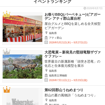
イベントランキング
2026年8月7日
お祭りBBQ(バーベキュー)ビアガー
デン アティ郡山屋台村
屋台グルメとBBQを楽しめる全天候型
ビアガーデン
福島県
アティ郡山
2026年5月21日(木)～9月27日(日)
大恐竜展～新発見の堅頭竜類ザヴァ
ケファレ～
世界最古の新属新種「頭突き恐竜」の
化石と生体復元模型を展示
福島県
福島県立博物館
2026年7月11日(土)～9月23日(祝)
第62回郡山うねめまつり
郡山の夏の風物詩「うねめまつり」
福島県