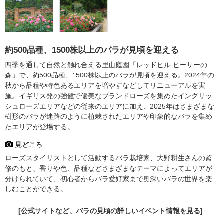
約500品種、1500株以上のバラが見頃を迎える
四季を通して自然と触れ合える里山庭園「レッドヒル ヒーサーの
森」で、約500品種、1500株以上のバラが見頃を迎える。2024年の
秋から品種や特色あるエリアを増やすなどしてリニューアルを実
施。イギリス発の強健で優美なブランドローズを集めたイングリッ
シュローズエリアなどの従来のエリアに加え、2025年はさまざまな
樹形のバラが迷路のように植栽されたエリアや印象的なバラを集め
たエリアが登場する。
見どころ
ローズスタイリストとして活動するバラ栽培家、大野耕生さんの監
修のもと、香りや色、品種などさまざまなテーマによってエリアが
分けられていて、初心者からバラ愛好家まで奥深いバラの世界を楽
しむことができる。
[公式サイトなど、バラの見頃の詳しいイベント情報を見る]