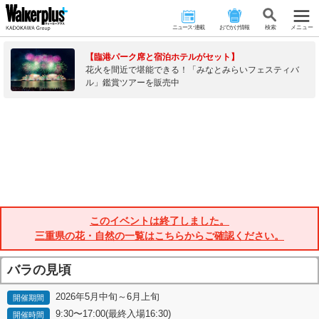
ニュース･連載
おでかけ情報
検 索
メニュー
【臨港パーク席と宿泊ホテルがセット】
花火を間近で堪能できる！「みなとみらいフェスティバ
ル」鑑賞ツアーを販売中
このイベントは終了しました。
三重県の花・自然の一覧はこちらからご確認ください。
バラの見頃
2026年5月中旬～6月上旬
開催期間
9:30〜17:00(最終入場16:30)
開催時間