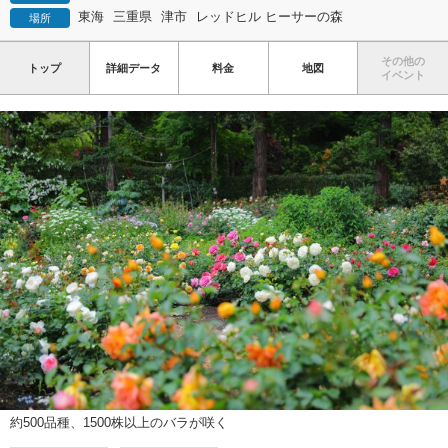
東海
三重県
津市
レッドヒル ヒーサーの森
場所
その他の
トップ
詳細データ
料金
地図
イベント
約500品種、1500株以上のバラが咲く