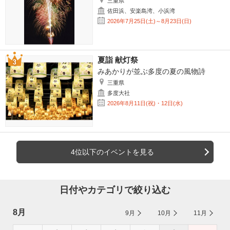
三重県
佐田浜、安楽島湾、小浜湾
2026年7月25日(土)～8月23日(日)
夏詣 献灯祭
みあかりが並ぶ多度の夏の風物詩
三重県
多度大社
2026年8月11日(祝)・12日(水)
4位以下のイベントを見る
日付やカテゴリで絞り込む
8月
9月
10月
11月