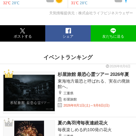
32℃
28℃
31℃
28℃
天気情報提供元：株式会社ライフビジネスウェザー
ポストする
シェア
友だちに送る
イベントランキング
2026年8月6日
杉屋旅館 最恐心霊ツアー 2026年夏
東海地方最恐と呼ばれる、実在の廃旅
館へ。
三重県
杉屋旅館
2026年8月1日(土)～9月6日(日)
夏の鳥羽湾毎夜連続花火
毎夜楽しめる約100発の花火