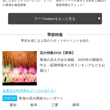
気になるビジネスのアレコレ、ヒット
星野リゾートが運営する多彩な施設の
の裏側を徹底調査
最新情報をチェック！
テーマwalkerをもっと見る
季節特集
季節を感じる人気のスポットやイベントを紹介
花火特集2026【東海】
東海の花火大会を掲載。2026年の開催日、
中止・延期情報や人気ランキングなどをお
届け！
金麦花火特等席＆グッズが当たる
CHECK!
東海の花火開催カレンダー
愛知
岐阜
三重
静岡