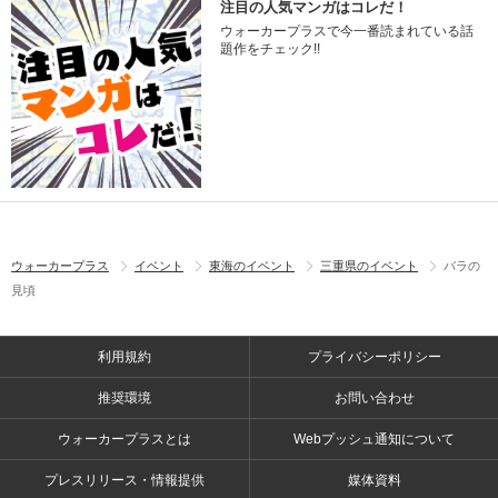
注目の人気マンガはコレだ！
ウォーカープラスで今一番読まれている話
題作をチェック!!
ウォーカープラス
イベント
東海のイベント
三重県のイベント
バラの
見頃
利用規約
プライバシーポリシー
推奨環境
お問い合わせ
ウォーカープラスとは
Webプッシュ通知について
プレスリリース・情報提供
媒体資料