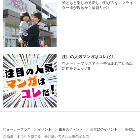
子どもと楽しめる新しい遊び方をママライ
ター達が現地から最新リポ！
注目の人気マンガはコレだ！
ウォーカープラスで今一番読まれている話
題作をチェック!!
ウォーカープラス
イベント
東海のイベント
三重県のイベント
第43回
企画展 まつりを旅する 受け継いできた三重の宝もの