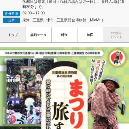
休館日は毎週月曜日（祝日の場合は翌平日）。最終入場は16
時30分まで。
09:00～17:00
開催時間
東海
三重県
津市
三重県総合博物館（MieMu）
場所
その他の
トップ
詳細データ
料金
地図
イベント