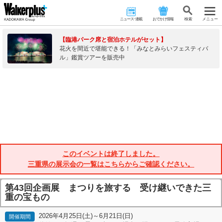
ニュース･連載
おでかけ情報
検 索
メニュー
【臨港パーク席と宿泊ホテルがセット】
花火を間近で堪能できる！「みなとみらいフェスティバ
ル」鑑賞ツアーを販売中
このイベントは終了しました。
三重県の展示会の一覧はこちらからご確認ください。
第43回企画展 まつりを旅する 受け継いできた三
重の宝もの
2026年4月25日(土)～6月21日(日)
開催期間