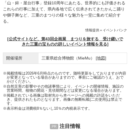
「山・鉾・屋台行事」登録10周年にあたる。世界的にも評価される
これらの行事に加えて、県内各地で広く伝承されてきたかんこ踊り
や獅子舞など、三重のまつりの様々な魅力を一堂に集めて紹介す
る。
情報提供＝イベントバンク
[公式サイトなど、第43回企画展 まつりを旅する 受け継いで
きた三重の宝ものの詳しいイベント情報を見る]
開催場所
三重県総合博物館（MieMu）
[地図]
※掲載情報は2026年6月時点のものです。随時更新をしておりますが内容
が変更となっている場合がありますので、事前にご確認のうえ、おで
かけください。
※自然災害の影響やその他諸事情により、イベントの開催情報、施設の
営業時間、植物の開花・見頃期間などは変更になる場合があります。
※掲載されている画像は取材先から本ページへの掲載の許諾をいただ
き、提供されたものとなります。画像の無断転載(二次使用)は禁止で
す。
※表示料金は消費税8％ないし10％の内税表示です。
注目情報