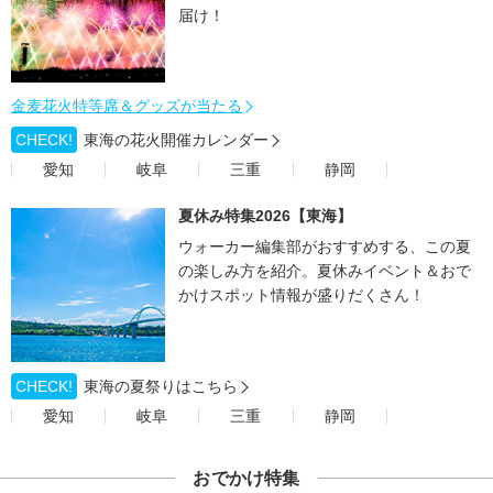
届け！
金麦花火特等席＆グッズが当たる
CHECK!
東海の花火開催カレンダー
愛知
岐阜
三重
静岡
夏休み特集2026【東海】
ウォーカー編集部がおすすめする、この夏
の楽しみ方を紹介。夏休みイベント＆おで
かけスポット情報が盛りだくさん！
CHECK!
東海の夏祭りはこちら
愛知
岐阜
三重
静岡
おでかけ特集