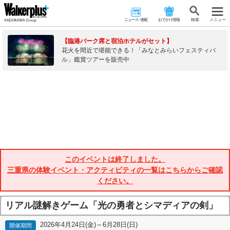
ニュース･連載
おでかけ情報
検 索
メニュー
【臨港パーク席と宿泊ホテルがセット】
花火を間近で堪能できる！「みなとみらいフェスティバ
ル」鑑賞ツアーを販売中
このイベントは終了しました。
三重県の体験イベント・アクティビティの一覧はこちらからご確認
ください。
リアル謎解きゲーム「光の勇者とシマディアの剣」
2026年4月24日(金)～6月28日(日)
開催期間