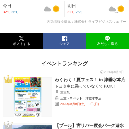
今日
明日
32℃
26℃
32℃
25℃
天気情報提供元：株式会社ライフビジネスウェザー
ポストする
シェア
友だちに送る
イベントランキング
2026年8月9日
わくわく！夏フェス！ in 津垂水本店
トヨタ車に乗っていなくてもOK！
三重県
三重トヨペット 津垂水本店
2026年8月8日(土)・9日(日)
【プール】宮リバー度会パーク遊水