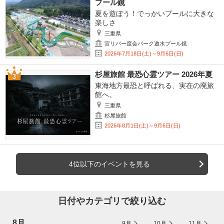
プール鏡
夏を遊ぼう！でっかいプールに大きな
楽しさ
三重県
宮リバー度会パーク遊水プール鏡
2026年7月18日(土)～9月6日(日)
杉屋旅館 最恐心霊ツアー 2026年夏
東海地方最恐と呼ばれる、実在の廃旅
館へ。
三重県
杉屋旅館
2026年8月1日(土)～9月6日(日)
4位以下のイベントを見る
日付やカテゴリで絞り込む
8月
9月
10月
11月