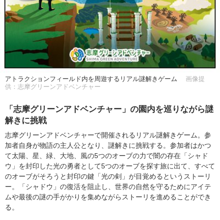
アトラクションフィールド内を周遊するリアル謎解きゲーム
画像提
供：志摩グリーンアドベンチャー
「志摩グリーンアドベンチャー」の園内を巡りながら謎
解きに挑戦
志摩グリーンアドベンチャーで開催されるリアル謎解きゲーム。参
加者自身が物語の主人公となり、謎解きに挑戦する。参加者はかつ
て太陽、星、緑、大地、風の5つのオーブの力で闇の存在「シャド
ウ」を封印した光の勇者として5つのオーブを探す旅に出て、すべて
のオーブがそろうと封印の鍵「光の剣」が目覚めるというストーリ
ー。「シャドウ」の復活を阻止し、世界の自然を守るためにアイテ
ムや最後の謎の手がかりを集めながらストーリを進めることができ
る。