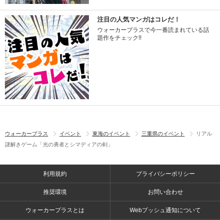
注目の人気マンガはコレだ！
ウォーカープラスで今一番読まれている話
題作をチェック!!
ウォーカープラス
イベント
東海のイベント
三重県のイベント
リアル
謎解きゲーム「光の勇者とシマディアの剣」
利用規約
プライバシーポリシー
推奨環境
お問い合わせ
ウォーカープラスとは
Webプッシュ通知について