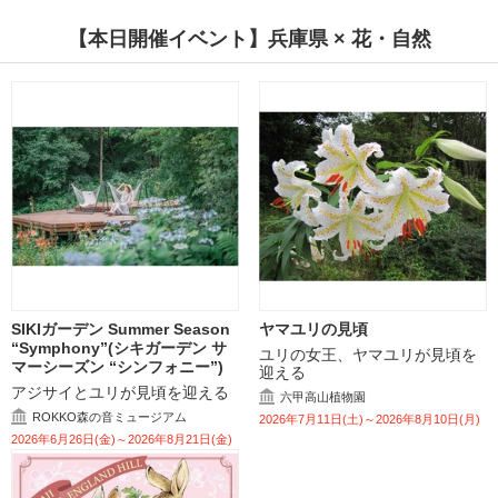
【本日開催イベント】兵庫県 × 花・自然
SIKIガーデン Summer Season
ヤマユリの見頃
“Symphony”(シキガーデン サ
ユリの女王、ヤマユリが見頃を
マーシーズン “シンフォニー”)
迎える
アジサイとユリが見頃を迎える
六甲高山植物園
ROKKO森の音ミュージアム
2026年7月11日(土)～2026年8月10日(月)
2026年6月26日(金)～2026年8月21日(金)