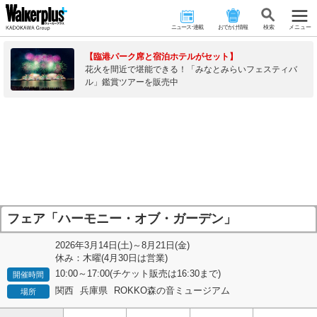
ニュース･連載
おでかけ情報
検 索
メニュー
【臨港パーク席と宿泊ホテルがセット】
花火を間近で堪能できる！「みなとみらいフェスティバ
ル」鑑賞ツアーを販売中
フェア「ハーモニー・オブ・ガーデン」
2026年3月14日(土)～8月21日(金)
休み：木曜(4月30日は営業)
10:00～17:00(チケット販売は16:30まで)
開催時間
関西
兵庫県
ROKKO森の音ミュージアム
場所