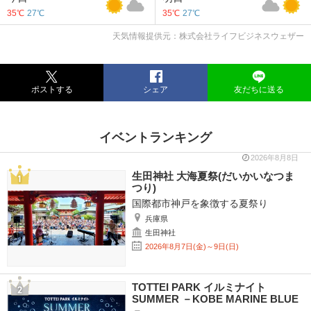
35℃
27℃
35℃
27℃
天気情報提供元：株式会社ライフビジネスウェザー
ポストする
シェア
友だちに送る
イベントランキング
2026年8月8日
生田神社 大海夏祭(だいかいなつま
つり)
国際都市神戸を象徴する夏祭り
兵庫県
生田神社
2026年8月7日(金)～9日(日)
TOTTEI PARK イルミナイト
SUMMER －KOBE MARINE BLUE
－