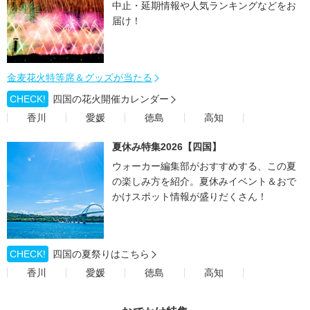
中止・延期情報や人気ランキングなどをお
届け！
金麦花火特等席＆グッズが当たる
CHECK!
四国の花火開催カレンダー
香川
愛媛
徳島
高知
夏休み特集2026【四国】
ウォーカー編集部がおすすめする、この夏
の楽しみ方を紹介。夏休みイベント＆おで
かけスポット情報が盛りだくさん！
CHECK!
四国の夏祭りはこちら
香川
愛媛
徳島
高知