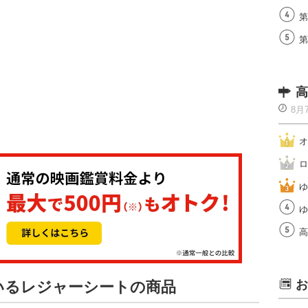
第
第
高
8月
オ
ロ
ゆ
ゆ
高
お
ているレジャーシートの商品