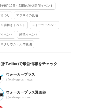
26年9月19日～23日の連休開催イベント
夕まつり
アジサイの見頃
アル謎解きイベント
スイーツイベント
酒イベント
恐竜イベント
ラネタリウム・天体観測
X(旧Twitter)で最新情報をチェック
ウォーカープラス
@walkerplus_news
ウォーカープラス漫画部
@walkerpluscomic