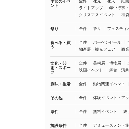
全件
花見
花火
紅
季節のイベ
ント
ライトアップ
年中行事
クリスマスイベント
福
全件
祭り
フェスティ
祭り
全件
バーゲンセール
食べる・買
う
物産展・観光フェア
商
全件
美術展・博物展
文化・芸
術・スポー
映画イベント
舞台・演
ツ
全件
動物関連イベント
趣味・生活
全件
体験イベント・ア
その他
全件
無料イベント
終
条件
全件
アミューズメント
施設条件