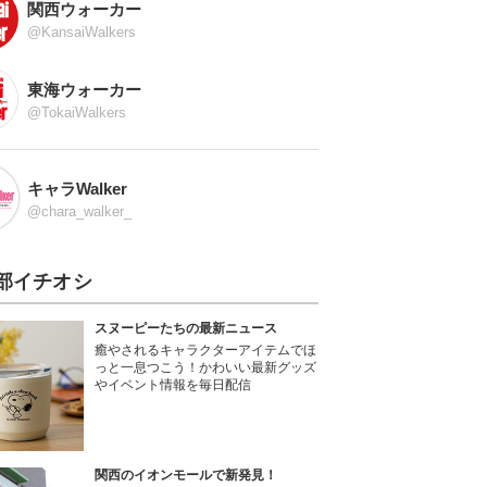
関西ウォーカー
@KansaiWalkers
東海ウォーカー
@TokaiWalkers
キャラWalker
@chara_walker_
部イチオシ
スヌーピーたちの最新ニュース
癒やされるキャラクターアイテムでほ
っと一息つこう！かわいい最新グッズ
やイベント情報を毎日配信
関西のイオンモールで新発見！