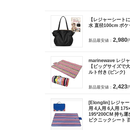
【レジャーシートに
水 直径100cm ポ
2,980
新品最安値：
marinewave 
【ビッグサイズで大人
ルト付き (ピンク)
2,423
新品最安値：
[Elonglin] レ
用 4人用 6人用 175×1
195*200CM 持
ピクニックシート 百