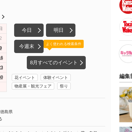
月
日
今日
明日
2
よく使われる検索条件
今週末
9
16
8月すべてのイベント
23
編集
30
花イベント
体験イベント
物産展・観光フェア
祭り
徳島県
る