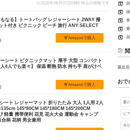
※2026年08月07日08時 時点の情報です
四
徳
もなる】トートバッグ レジャーシート 2WAY 撥
香
ケット付き ピクニック ビーチ 旅行 ANY SELECT
愛
高
Amazonで購入
円
閲
レジャーシート ピクニックマット 厚手 大型 コンパクト
4人でも楽々】 保温 断熱 防水 持ち手 肩がけベ
最近見
おで
Amazonで購入
円
夏
ジャーシート レジャーマット 折りたたみ 大人 1人用 2人
35cm 145*80CM 145*180CM 145*200CM
ビ
ち運び 軽量 携帯便利 花見 花火大会 運動会 キャンプ
合柄 花柄 男女兼用
水