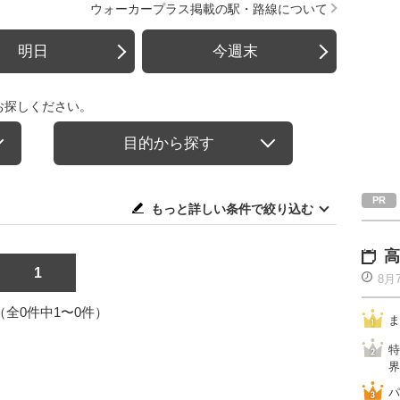
ウォーカープラス掲載の駅・路線について
明日
今週末
お探しください。
目的から探す
もっと詳しい条件で絞り込む
高
1
8月
1（全0件中1〜0件）
ま
特
界
パ